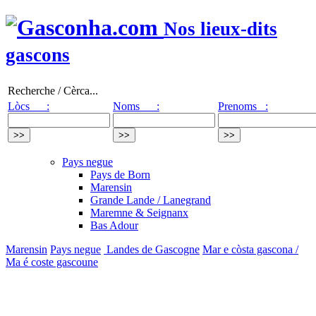
Nos lieux-dits
gascons
Recherche / Cèrca...
Lòcs :
Noms :
Prenoms :
Pays negue
Pays de Born
Marensin
Grande Lande / Lanegrand
Maremne & Seignanx
Bas Adour
Marensin
Pays negue
Landes de Gascogne
Mar e còsta gascona /
Ma é coste gascoune