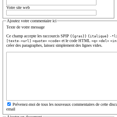
Votre site web
Ajoutez votre commentaire ici
Texte de votre message
Ce champ accepte les raccourcis SPIP
{{gras}}
{italique}
-*l
et le code HTML
[texte->url]
<quote>
<code>
<q>
<del>
<in
créer des paragraphes, laissez simplement des lignes vides.
Prévenez-moi de tous les nouveaux commentaires de cette discu
email
Ajouter un document