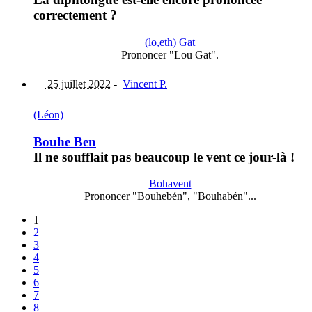
correctement ?
(lo,eth) Gat
Prononcer "Lou Gat".
25 juillet 2022
-
Vincent P.
(Léon)
Bouhe Ben
Il ne soufflait pas beaucoup le vent ce jour-là !
Bohavent
Prononcer "Bouhebén", "Bouhabén"...
1
2
3
4
5
6
7
8