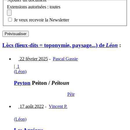
Extensions autorisées : toutes
Je veux recevoir la Newsletter
Lòcs (lieux-dits = toponymie, paysage...) de
Léon
:
22 février 2025
-
Pascal Gassie
|
1
(Léon)
Peyton
Peiton
/
Peïtoun
Pèir
17 août 2022
-
Vincent P.
(Léon)