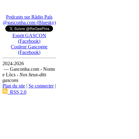
Podcasts sur Ràdio País
@gasconha.com (Bluesky)
Esprit GASCON
(Facebook)
Couleur Gascogne
(Facebook)
2024-2026
— Gasconha.com - Noms
e Lòcs -
Nos lieux-dits
gascons
Plan du site
|
Se connecter
|
RSS 2.0