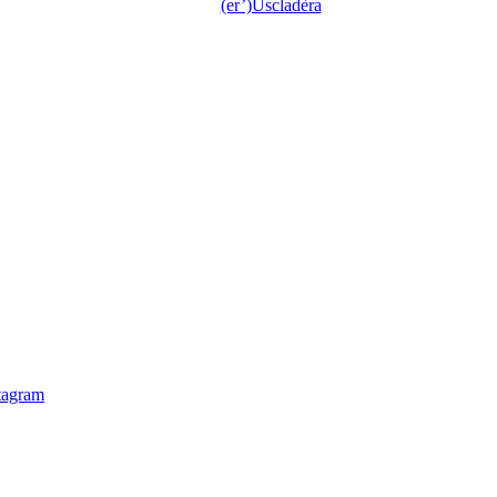
(er’)Uscladèra