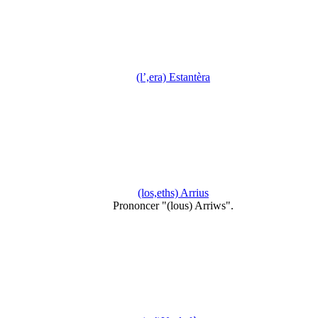
(l’,era) Estantèra
(los,eths) Arrius
Prononcer "(lous) Arriws".