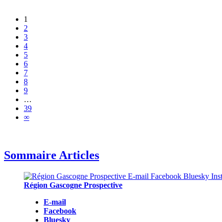
1
2
3
4
5
6
7
8
9
…
39
∞
Sommaire Articles
Région Gascogne Prospective
E-mail
Facebook
Bluesky