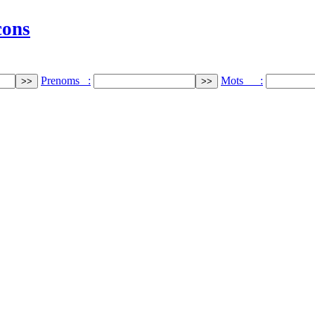
cons
Prenoms :
Mots :