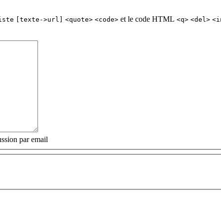
et le code HTML
iste
[texte->url]
<quote>
<code>
<q>
<del>
<i
ssion par email