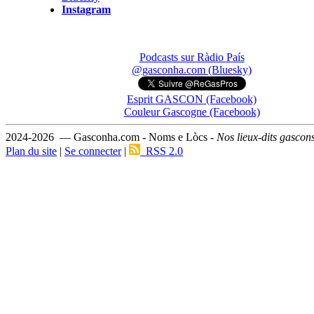
Instagram
Podcasts sur Ràdio País
@gasconha.com (Bluesky)
Esprit GASCON (Facebook)
Couleur Gascogne (Facebook)
2024-2026 — Gasconha.com - Noms e Lòcs -
Nos lieux-dits gascon
Plan du site
|
Se connecter
|
RSS 2.0