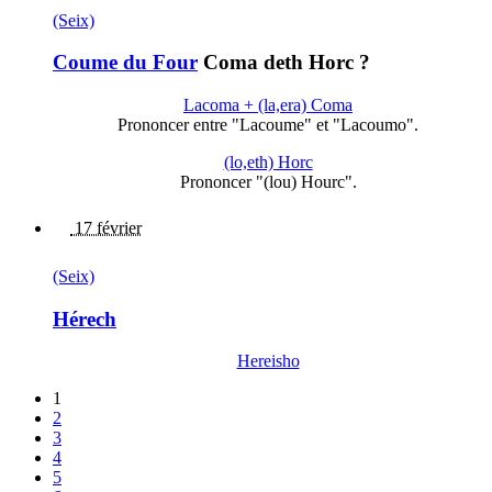
(Seix)
Coume du Four
Coma deth Horc ?
Lacoma + (la,era) Coma
Prononcer entre "Lacoume" et "Lacoumo".
(lo,eth) Horc
Prononcer "(lou) Hourc".
17 février
(Seix)
Hérech
Hereisho
1
2
3
4
5