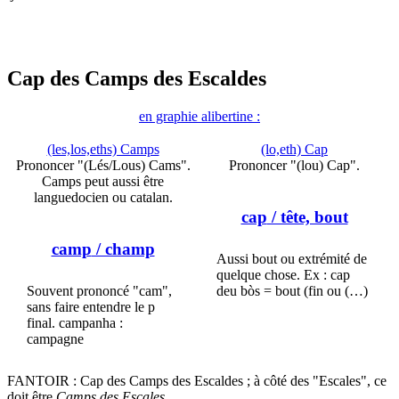
Cap des Camps des Escaldes
en graphie alibertine :
(les,los,eths) Camps
(lo,eth) Cap
Prononcer "(Lés/Lous) Cams".
Prononcer "(lou) Cap".
Camps peut aussi être
languedocien ou catalan.
cap
/ tête, bout
camp
/ champ
Aussi bout ou extrémité de
quelque chose. Ex : cap
Souvent prononcé "cam",
deu bòs = bout (fin ou (…)
sans faire entendre le p
final. campanha :
campagne
FANTOIR : Cap des Camps des Escaldes ; à côté des "Escales", ce
doit être
Camps des Escales
...