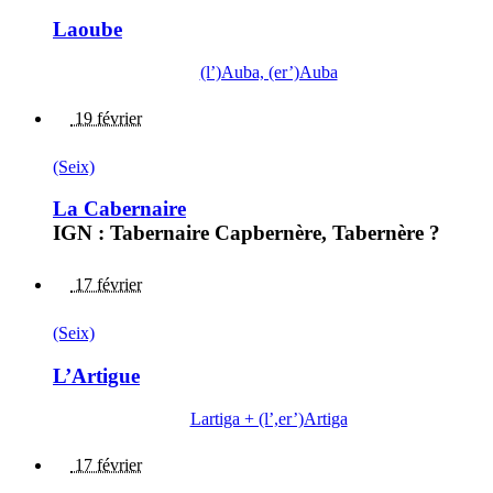
Laoube
(l’)Auba, (er’)Auba
19 février
(Seix)
La Cabernaire
IGN : Tabernaire Capbernère, Tabernère ?
17 février
(Seix)
L’Artigue
Lartiga + (l’,er’)Artiga
17 février