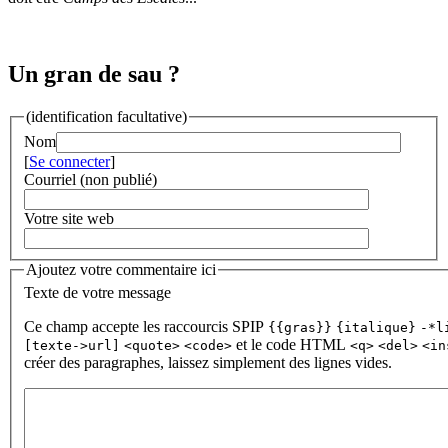
Un gran de sau ?
(identification facultative)
Nom
[
Se connecter
]
Courriel (non publié)
Votre site web
Ajoutez votre commentaire ici
Texte de votre message
Ce champ accepte les raccourcis SPIP
{{gras}}
{italique}
-*l
et le code HTML
[texte->url]
<quote>
<code>
<q>
<del>
<in
créer des paragraphes, laissez simplement des lignes vides.