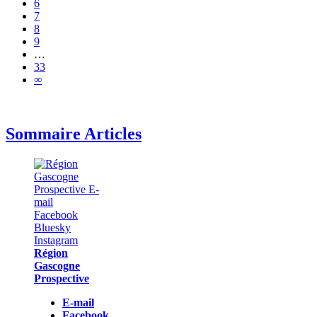
6
7
8
9
…
33
∞
Sommaire Articles
Région
Gascogne
Prospective
E-mail
Facebook