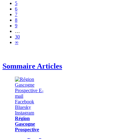
5
6
7
8
9
…
30
∞
Sommaire Articles
Région
Gascogne
Prospective