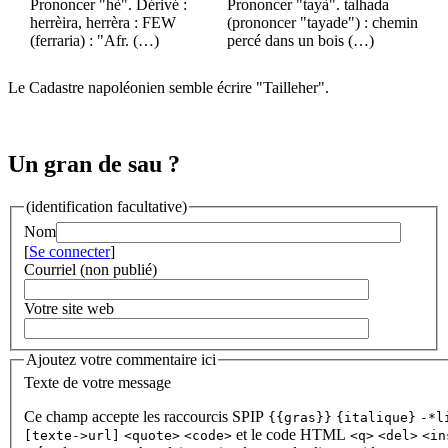
Prononcer "hè". Dérivé :
Prononcer "tayà". talhada
herrèira, herrèra : FEW
(prononcer "tayade") : chemin
(ferraria) : "Afr. (…)
percé dans un bois (…)
Le Cadastre napoléonien semble écrire "Tailleher".
Un gran de sau ?
(identification facultative)
Nom
[
Se connecter
]
Courriel (non publié)
Votre site web
Ajoutez votre commentaire ici
Texte de votre message
Ce champ accepte les raccourcis SPIP
{{gras}}
{italique}
-*l
et le code HTML
[texte->url]
<quote>
<code>
<q>
<del>
<in