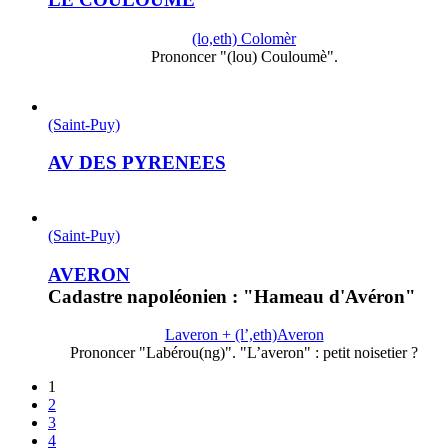
(lo,eth) Colomèr
Prononcer "(lou) Couloumè".
(Saint-Puy)
AV DES PYRENEES
(Saint-Puy)
AVERON
Cadastre napoléonien : "Hameau d'Avéron"
Laveron + (l’,eth)Averon
Prononcer "Labérou(ng)". "L’averon" : petit noisetier ?
1
2
3
4