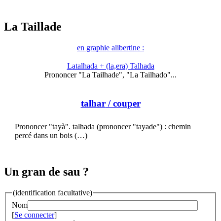
La Taillade
en graphie alibertine :
Latalhada + (la,era) Talhada
Prononcer "La Tailhade", "La Tailhado"...
talhar
/ couper
Prononcer "tayà". talhada (prononcer "tayade") : chemin
percé dans un bois (…)
Un gran de sau ?
(identification facultative)
Nom
[
Se connecter
]