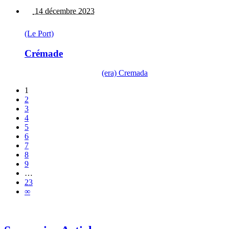
14 décembre 2023
(Le Port)
Crémade
(era) Cremada
1
2
3
4
5
6
7
8
9
…
23
∞