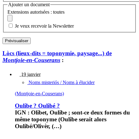
Ajouter un document
Extensions autorisées : toutes
Je veux recevoir la Newsletter
Lòcs (lieux-dits = toponymie, paysage...) de
Montjoie-en-Couserans
:
19 janvier
Noms misteriós / Noms à élucider
(Montjoie-en-Couserans)
Oulibe ? Oulibé ?
IGN : Olibet, Oulibe ; sont-ce deux formes du
même toponyme (Oulibe serait alors
Oulibé/Olivèr, (…)