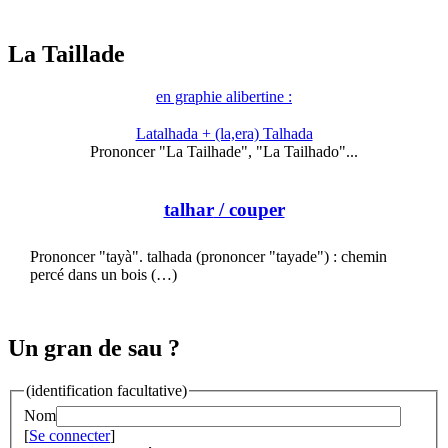
La Taillade
en graphie alibertine :
Latalhada + (la,era) Talhada
Prononcer "La Tailhade", "La Tailhado"...
talhar
/ couper
Prononcer "tayà". talhada (prononcer "tayade") : chemin
percé dans un bois (…)
Un gran de sau ?
(identification facultative)
Nom
[
Se connecter
]