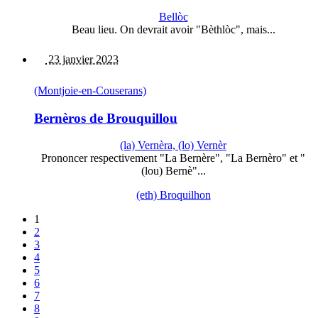
Bellòc
Beau lieu. On devrait avoir "Bèthlòc", mais...
23 janvier 2023
(Montjoie-en-Couserans)
Bernèros de Brouquillou
(la) Vernèra, (lo) Vernèr
Prononcer respectivement "La Bernère", "La Bernèro" et "
(lou) Bernè"...
(eth) Broquilhon
1
2
3
4
5
6
7
8