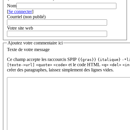
Nom
[
Se connecter
]
Courriel (non publié)
Votre site web
Ajoutez votre commentaire ici
Texte de votre message
Ce champ accepte les raccourcis SPIP
{{gras}}
{italique}
-*l
et le code HTML
[texte->url]
<quote>
<code>
<q>
<del>
<in
créer des paragraphes, laissez simplement des lignes vides.