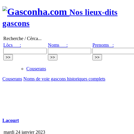
Nos lieux-dits
gascons
Recherche / Cèrca...
Lòcs :
Noms :
Prenoms :
Couserans
Couserans
Noms de voie gascons historiques complets
Lacourt
mardi 24 janvier 2023