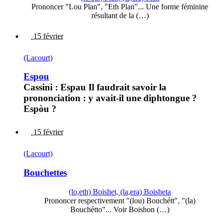
Prononcer "Lou Plan", "Eth Plan"... Une forme féminine
résultant de la (…)
15 février
(Lacourt)
Espou
Cassini : Espau Il faudrait savoir la
prononciation : y avait-il une diphtongue ?
Espòu ?
15 février
(Lacourt)
Bouchettes
(lo,eth) Boishet, (la,era) Boisheta
Prononcer respectivement "(lou) Bouchétt", "(la)
Bouchétto"... Voir Boishon (…)