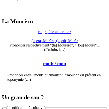
La Mourèro
en graphie alibertine :
(la,era) Morèra, (lo,eth) Morèr
Prononcer respectivement "(la) Mourèro", "(lou) Mourè"...
(féminin, (…)
moth
/ mou
Prononcer entre "mout" et "moutch". "mouch" est présent en
toponymie (…)
Un gran de sau ?
(identification facultative)