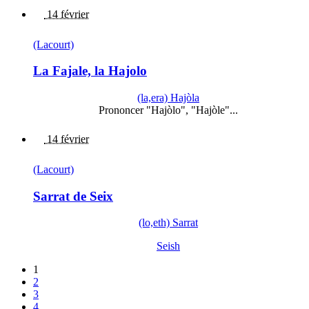
14 février
(Lacourt)
La Fajale, la Hajolo
(la,era) Hajòla
Prononcer "Hajòlo", "Hajòle"...
14 février
(Lacourt)
Sarrat de Seix
(lo,eth) Sarrat
Seish
1
2
3
4