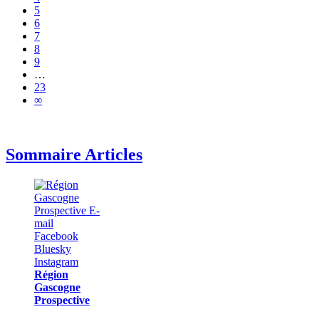
5
6
7
8
9
…
23
∞
Sommaire Articles
Région
Gascogne
Prospective