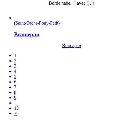
Bòrde nabe..." avec (…)
(Saint-Orens-Pouy-Petit)
Bramepan
Bramapan
1
2
3
4
5
6
7
8
9
…
13
∞