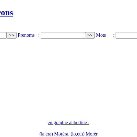
cons
Prenoms :
Mots :
en graphie alibertine :
(la,era) Morèra, (lo,eth) Morèr