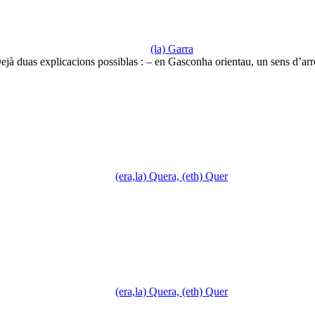
(la) Garra
ejà duas explicacions possiblas : – en Gasconha orientau, un sens d’ar
(era,la) Quera, (eth) Quer
(era,la) Quera, (eth) Quer