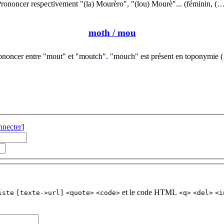
rononcer respectivement "(la) Mourèro", "(lou) Mourè"... (féminin, (
moth
/ mou
ononcer entre "mout" et "moutch". "mouch" est présent en toponymie 
nnecter
]
et le code HTML
iste
[texte->url]
<quote>
<code>
<q>
<del>
<i