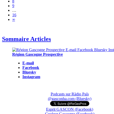
8
9
…
16
∞
Sommaire Articles
Région Gascogne Prospective
E-mail
Facebook
Bluesky
Instagram
Podcasts sur Ràdio País
@gasconha.com (Bluesky)
Esprit GASCON (Facebook)
Couleur Gascogne (Facebook)