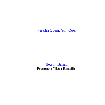
(era,la) Quera, (eth) Quer
(lo,eth) Barralh
Prononcer "(lou) Barrailh".