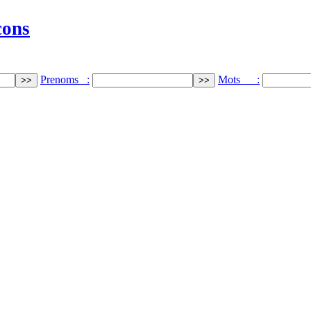
cons
Prenoms :
Mots :