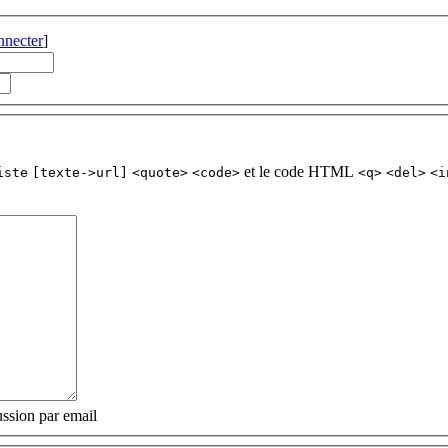
nnecter
]
et le code HTML
iste
[texte->url]
<quote>
<code>
<q>
<del>
<i
ssion par email