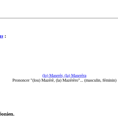
ns
:
(lo) Maserèr, (la) Maserèra
Prononcer "(lou) Mazérè, (la) Mazérèro"... (masculin, féminin)
éonien.