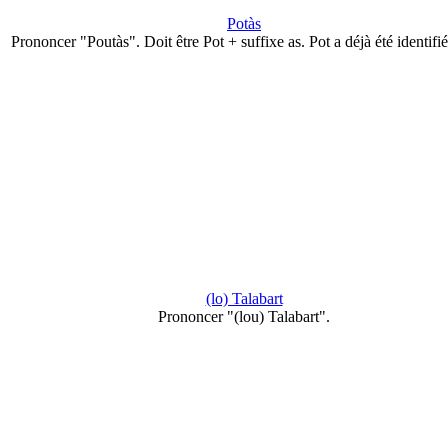
Potàs
Prononcer "Poutàs". Doit être Pot + suffixe as. Pot a déjà été identifi
(lo) Talabart
Prononcer "(lou) Talabart".