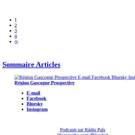
1
2
3
4
∞
Sommaire Articles
Région Gascogne Prospective
E-mail
Facebook
Bluesky
Instagram
Podcasts sur Ràdio País