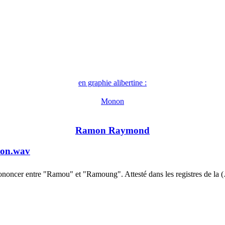
en graphie alibertine :
Monon
Ramon Raymond
on.wav
ononcer entre "Ramou" et "Ramoung". Attesté dans les registres de la 