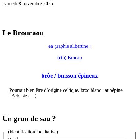
samedi 8 novembre 2025
Le Broucaou
en graphie alibertine :
(eth) Brocau
bròc
/ buisson épineux
Pourrait bien être d’origine celtique. bròc blanc : aubépine
"Arbuste (…)
Un gran de sau ?
(identification facultative)