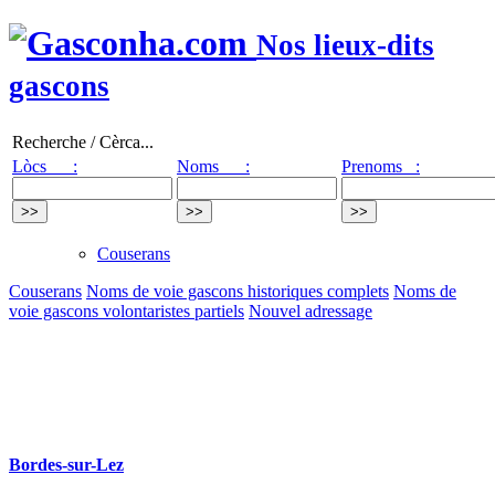
Nos lieux-dits
gascons
Recherche / Cèrca...
Lòcs :
Noms :
Prenoms :
Couserans
Couserans
Noms de voie gascons historiques complets
Noms de
voie gascons volontaristes partiels
Nouvel adressage
Bordes-sur-Lez