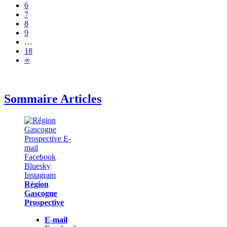
6
7
8
9
…
18
∞
Sommaire Articles
Région
Gascogne
Prospective
E-mail