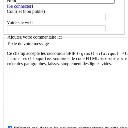
Nom
[
Se connecter
]
Courriel (non publié)
Votre site web
Ajoutez votre commentaire ici
Texte de votre message
Ce champ accepte les raccourcis SPIP
{{gras}}
{italique}
-*l
et le code HTML
[texte->url]
<quote>
<code>
<q>
<del>
<in
créer des paragraphes, laissez simplement des lignes vides.