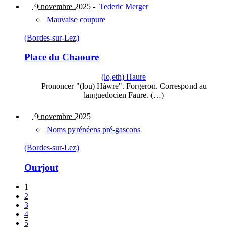
9 novembre 2025
-
Tederic Merger
Mauvaise coupure
(Bordes-sur-Lez)
Place du Chaoure
(lo,eth) Haure
Prononcer "(lou) Hàwre". Forgeron. Correspond au
languedocien Faure. (…)
9 novembre 2025
Noms pyrénéens pré-gascons
(Bordes-sur-Lez)
Ourjout
1
2
3
4
5