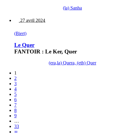
(la) Sanha
27 avril 2024
(Biert)
Le Quer
FANTOIR : Le Ker, Quer
(era,la) Quera, (eth) Quer
1
2
3
4
5
6
7
8
9
…
33
∞