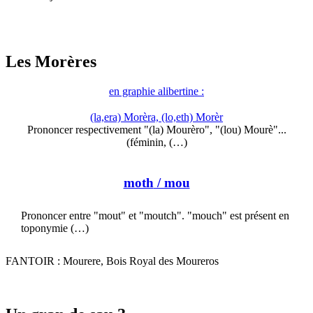
Les Morères
en graphie alibertine :
(la,era) Morèra, (lo,eth) Morèr
Prononcer respectivement "(la) Mourèro", "(lou) Mourè"...
(féminin, (…)
moth
/ mou
Prononcer entre "mout" et "moutch". "mouch" est présent en
toponymie (…)
FANTOIR : Mourere, Bois Royal des Moureros