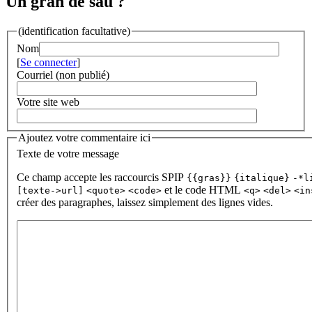
Un gran de sau ?
(identification facultative)
Nom
[
Se connecter
]
Courriel (non publié)
Votre site web
Ajoutez votre commentaire ici
Texte de votre message
Ce champ accepte les raccourcis SPIP
{{gras}}
{italique}
-*l
et le code HTML
[texte->url]
<quote>
<code>
<q>
<del>
<in
créer des paragraphes, laissez simplement des lignes vides.