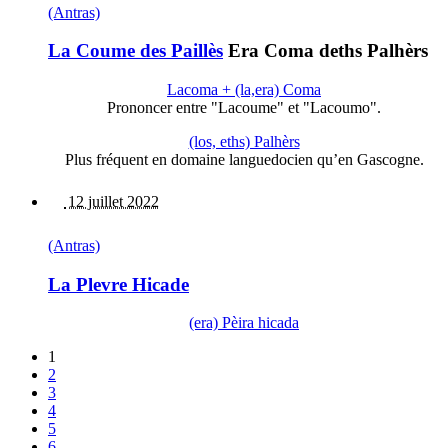
(Antras)
La Coume des Paillès
Era Coma deths Palhèrs
Lacoma + (la,era) Coma
Prononcer entre "Lacoume" et "Lacoumo".
(los, eths) Palhèrs
Plus fréquent en domaine languedocien qu’en Gascogne.
12 juillet 2022
(Antras)
La Plevre Hicade
(era) Pèira hicada
1
2
3
4
5
6