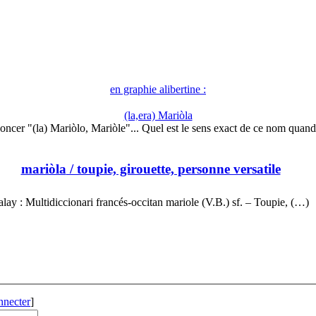
en graphie alibertine :
(la,era) Mariòla
oncer "(la) Mariòlo, Mariòle"... Quel est le sens exact de ce nom quan
mariòla
/ toupie, girouette, personne versatile
alay : Multidiccionari francés-occitan mariole (V.B.) sf. – Toupie, (…)
nnecter
]