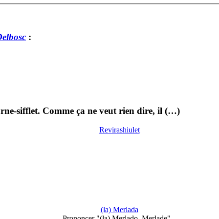
Delbosc
:
urne-sifflet. Comme ça ne veut rien dire, il (…)
Revirashiulet
(la) Merlada
Prononcer "(la) Merlado, Merlade"...