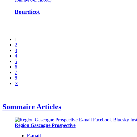
Bourdicot
1
2
3
4
5
6
7
8
∞
Sommaire Articles
Région Gascogne Prospective
E-mail