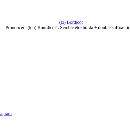
(lo) Bordicòt
Prononcer "(lou) Bourdicòt". Semble être bòrda + double suffixe -ic