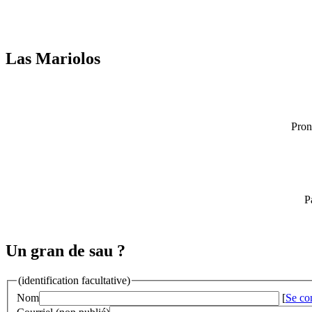
Las Mariolos
Pron
P
Un gran de sau ?
(identification facultative)
Nom
[
Se co