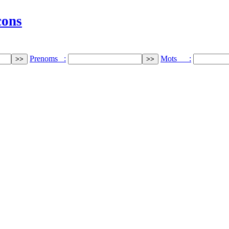
cons
Prenoms :
Mots :