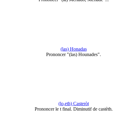
(las) Honadas
Prononcer "(las) Hounades".
(lo,eth) Casteròt
Prononcer le t final. Diminutif de castèth.