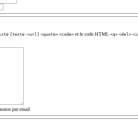
et le code HTML
iste
[texte->url]
<quote>
<code>
<q>
<del>
<i
ssion par email