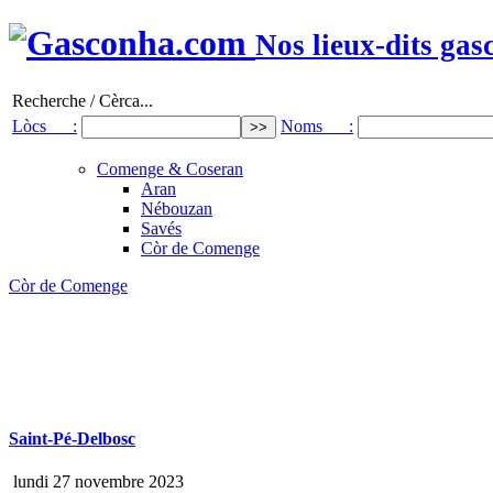
Nos lieux-dits gas
Recherche / Cèrca...
Lòcs :
Noms :
Comenge & Coseran
Aran
Nébouzan
Savés
Còr de Comenge
Còr de Comenge
Saint-Pé-Delbosc
lundi 27 novembre 2023