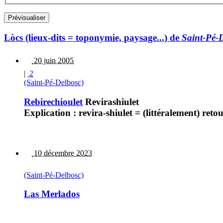
Lòcs (lieux-dits = toponymie, paysage...) de
Saint-Pé-
20 juin 2005
|
2
(Saint-Pé-Delbosc)
Rebirechioulet
Revirashiulet
Explication : revira-shiulet = (littéralement) reto
10 décembre 2023
(Saint-Pé-Delbosc)
Las Merlados