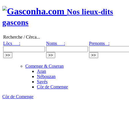
Nos lieux-dits
gascons
Recherche / Cèrca...
Lòcs :
Noms :
Prenoms :
Comenge & Coseran
Aran
Nébouzan
Savés
Còr de Comenge
Còr de Comenge