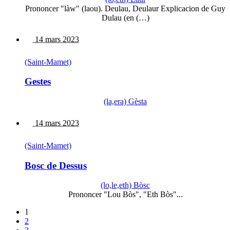
Prononcer "làw" (laou). Deulau, Deulaur Explicacion de Guy
Dulau (en (…)
14 mars 2023
(Saint-Mamet)
Gestes
(la,era) Gèsta
14 mars 2023
(Saint-Mamet)
Bosc de Dessus
(lo,le,eth) Bòsc
Prononcer "Lou Bòs", "Eth Bòs"...
1
2