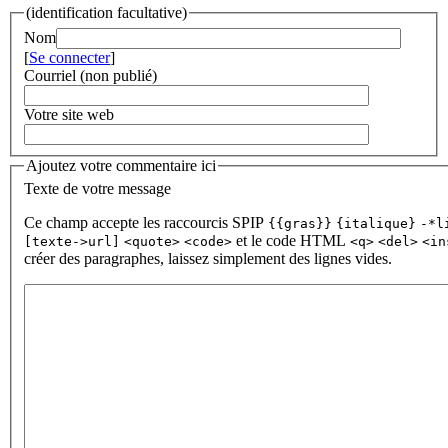
(identification facultative)
Nom
[
Se connecter
]
Courriel (non publié)
Votre site web
Ajoutez votre commentaire ici
Texte de votre message
Ce champ accepte les raccourcis SPIP
{{gras}}
{italique}
-*l
et le code HTML
[texte->url]
<quote>
<code>
<q>
<del>
<in
créer des paragraphes, laissez simplement des lignes vides.