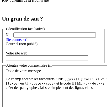
IGN : chemin de la Houngrane
Un gran de sau ?
(identification facultative)
Nom
[
Se connecter
]
Courriel (non publié)
Votre site web
Ajoutez votre commentaire ici
Texte de votre message
Ce champ accepte les raccourcis SPIP
{{gras}}
{italique}
-*l
et le code HTML
[texte->url]
<quote>
<code>
<q>
<del>
<in
créer des paragraphes, laissez simplement des lignes vides.