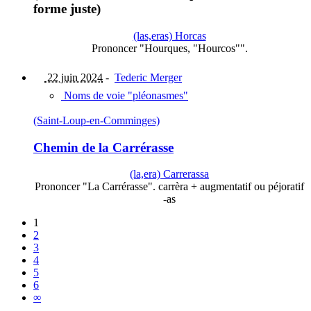
forme juste)
(las,eras) Horcas
Prononcer "Hourques, "Hourcos"".
22 juin 2024
-
Tederic Merger
Noms de voie "pléonasmes"
(Saint-Loup-en-Comminges)
Chemin de la Carrérasse
(la,era) Carrerassa
Prononcer "La Carrérasse". carrèra + augmentatif ou péjoratif
-as
1
2
3
4
5
6
∞