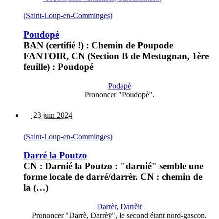
(Saint-Loup-en-Comminges)
Poudopè
BAN (certifié !) : Chemin de Poupode
FANTOIR, CN (Section B de Mestugnan, 1ère
feuille) : Poudopé
Podapè
Prononcer "Poudopè".
23 juin 2024
(Saint-Loup-en-Comminges)
Darré la Poutzo
CN : Darnié la Poutzo : "darnié" semble une
forme locale de darré/darrèr. CN : chemin de
la (…)
Darrèr, Darrèir
Prononcer "Darrè, Darrèÿ", le second étant nord-gascon.