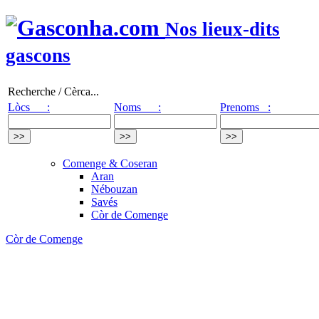
Nos lieux-dits
gascons
Recherche / Cèrca...
Lòcs :
Noms :
Prenoms :
Comenge & Coseran
Aran
Nébouzan
Savés
Còr de Comenge
Còr de Comenge