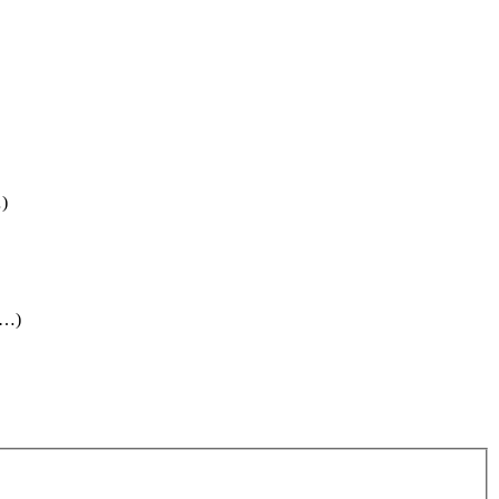
…)
(…)