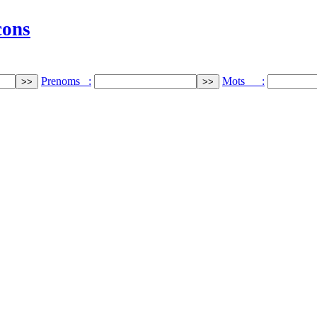
cons
Prenoms :
Mots :