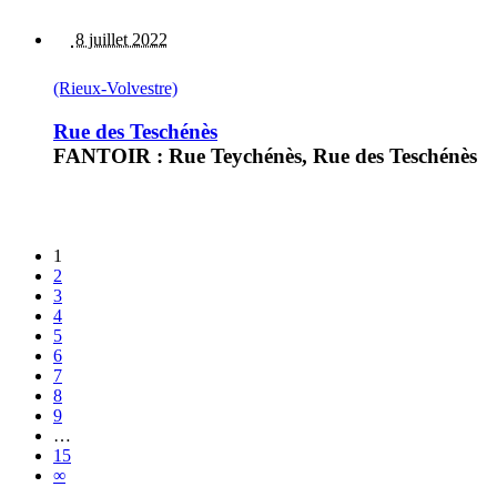
8 juillet 2022
(Rieux-Volvestre)
Rue des Teschénès
FANTOIR : Rue Teychénès, Rue des Teschénès
1
2
3
4
5
6
7
8
9
…
15
∞