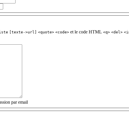
et le code HTML
iste
[texte->url]
<quote>
<code>
<q>
<del>
<i
ssion par email