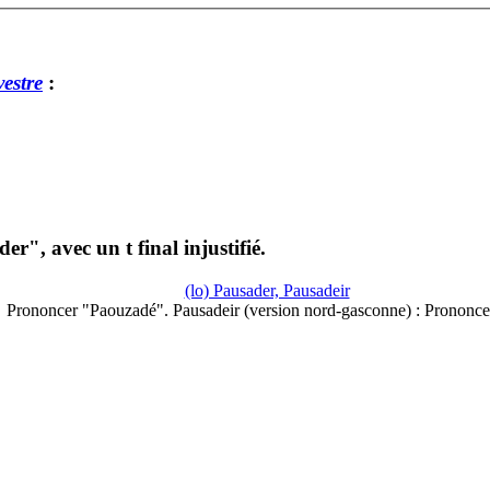
estre
:
er", avec un t final injustifié.
(lo) Pausader, Pausadeir
Prononcer "Paouzadé". Pausadeir (version nord-gasconne) : Prononc