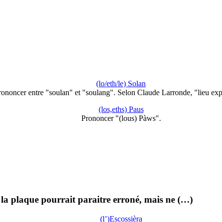
(lo/eth/le) Solan
rononcer entre "soulan" et "soulang". Selon Claude Larronde, "lieu ex
(los,eths) Paus
Prononcer "(lous) Pàws".
la plaque pourrait paraitre erroné, mais ne (…)
(l’)Escossièra