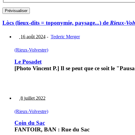
Lòcs (lieux-dits = toponymie, paysage...) de
Rieux-Volv
16 août 2024
-
Tederic Merger
(Rieux-Volvestre)
Le Posadet
[Photo Vincent P.] Il se peut que ce soit le "Pausad
8 juillet 2022
(Rieux-Volvestre)
Coin du Sac
FANTOIR, BAN : Rue du Sac