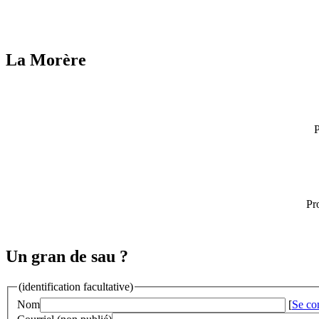
La Morère
P
Pr
Un gran de sau ?
(identification facultative)
Nom
[
Se co