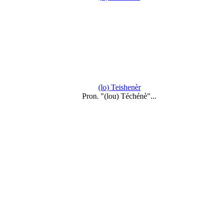
(lo) Teishenèr
Pron. "(lou) Téchénè"...