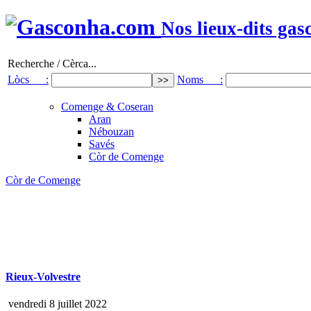
Nos lieux-dits gas
Recherche / Cèrca...
Lòcs :
Noms :
Comenge & Coseran
Aran
Nébouzan
Savés
Còr de Comenge
Còr de Comenge
Rieux-Volvestre
vendredi 8 juillet 2022