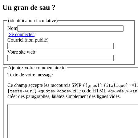
Un gran de sau ?
(identification facultative)
Nom
[
Se connecter
]
Courriel (non publié)
Votre site web
Ajoutez votre commentaire ici
Texte de votre message
Ce champ accepte les raccourcis SPIP
{{gras}}
{italique}
-*l
et le code HTML
[texte->url]
<quote>
<code>
<q>
<del>
<in
créer des paragraphes, laissez simplement des lignes vides.