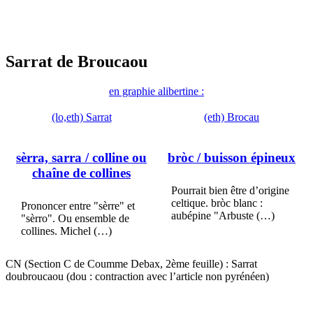
Sarrat de Broucaou
en graphie alibertine :
(lo,eth) Sarrat
(eth) Brocau
sèrra, sarra
/ colline ou
bròc
/ buisson épineux
chaîne de collines
Pourrait bien être d’origine
celtique. bròc blanc :
Prononcer entre "sèrre" et
aubépine "Arbuste (…)
"sèrro". Ou ensemble de
collines. Michel (…)
CN (Section C de Coumme Debax, 2ème feuille) : Sarrat
doubroucaou (dou : contraction avec l’article non pyrénéen)