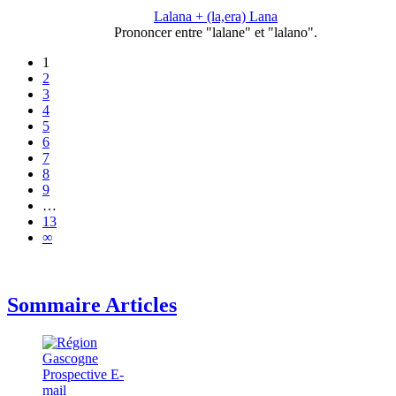
Lalana + (la,era) Lana
Prononcer entre "lalane" et "lalano".
1
2
3
4
5
6
7
8
9
…
13
∞
Sommaire Articles