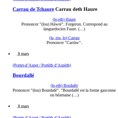
Carrau de Tchaure
Carrau deth Haure
(lo,eth) Haure
Prononcer "(lou) Hàwre". Forgeron. Correspond au
languedocien Faure. (…)
(la, era, lo) Carrau
Prononcer "Carràw".
8 mars
(Portet-d’Aspet / Portèth d’Aspèth)
Bourdallé
(lo,eth) Bordalèr
Prononcer "(lou) Bourdalè". "Bourdallé est la forme gasconne
ou béarnaise (…)
8 mars
(Portet-d’Aspet / Portèth d’Aspèth)