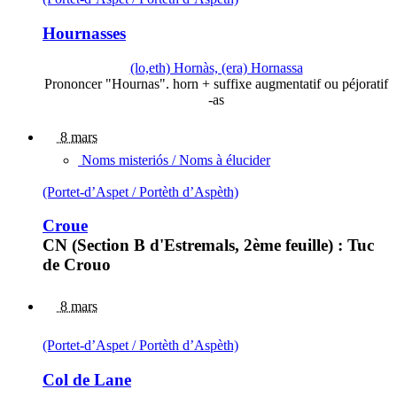
Hournasses
(lo,eth) Hornàs, (era) Hornassa
Prononcer "Hournas". horn + suffixe augmentatif ou péjoratif
-as
8 mars
Noms misteriós / Noms à élucider
(Portet-d’Aspet / Portèth d’Aspèth)
Croue
CN (Section B d'Estremals, 2ème feuille) : Tuc
de Crouo
8 mars
(Portet-d’Aspet / Portèth d’Aspèth)
Col de Lane