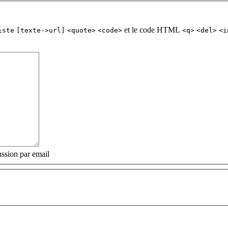
et le code HTML
iste
[texte->url]
<quote>
<code>
<q>
<del>
<i
ssion par email