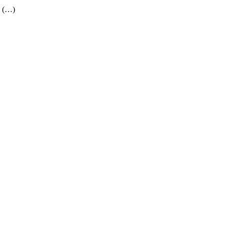
. (…)