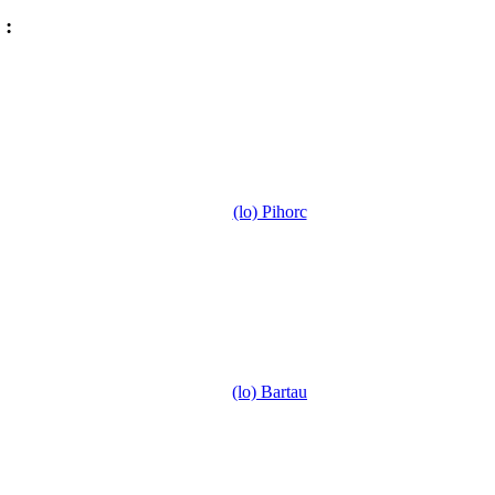
:
(lo) Pihorc
(lo) Bartau