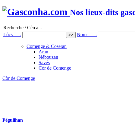
Nos lieux-dits gas
Recherche / Cèrca...
Lòcs :
Noms :
Comenge & Coseran
Aran
Nébouzan
Savés
Còr de Comenge
Còr de Comenge
Péguilhan