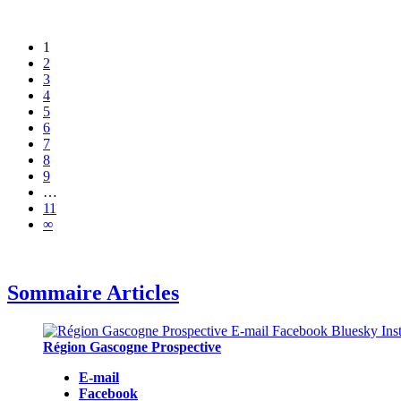
1
2
3
4
5
6
7
8
9
…
11
∞
Sommaire Articles
Région Gascogne Prospective
E-mail
Facebook