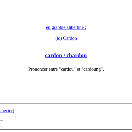
en graphie alibertine :
(lo) Cardon
cardon
/ chardon
Prononcer entre "cardou" et "cardoung".
nnecter
]