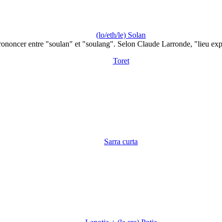
(lo/eth/le) Solan
rononcer entre "soulan" et "soulang". Selon Claude Larronde, "lieu ex
Toret
Sarra curta