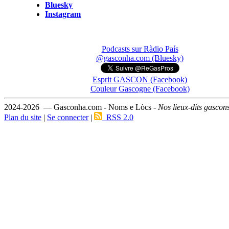
Bluesky
Instagram
Podcasts sur Ràdio País
@gasconha.com (Bluesky)
Esprit GASCON (Facebook)
Couleur Gascogne (Facebook)
2024-2026 — Gasconha.com - Noms e Lòcs -
Nos lieux-dits gascon
Plan du site
|
Se connecter
|
RSS 2.0