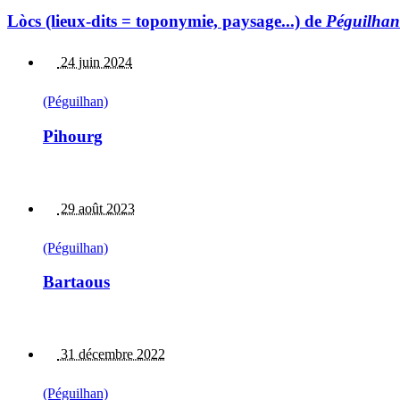
Lòcs (lieux-dits = toponymie, paysage...) de
Péguilhan
24 juin 2024
(Péguilhan)
Pihourg
29 août 2023
(Péguilhan)
Bartaous
31 décembre 2022
(Péguilhan)