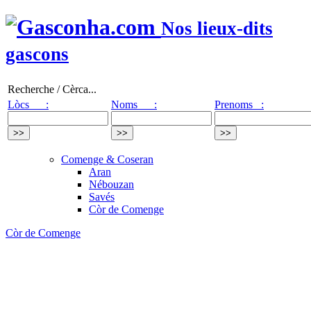
Nos lieux-dits
gascons
Recherche / Cèrca...
Lòcs :
Noms :
Prenoms :
Comenge & Coseran
Aran
Nébouzan
Savés
Còr de Comenge
Còr de Comenge