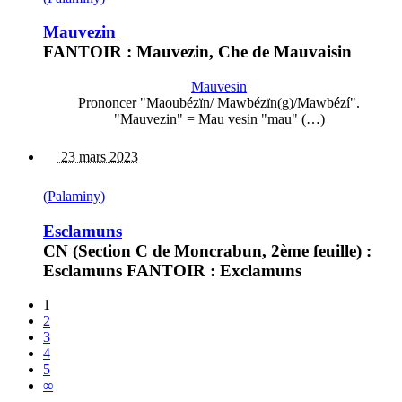
Mauvezin
FANTOIR : Mauvezin, Che de Mauvaisin
Mauvesin
Prononcer "Maoubézïn/ Mawbézïn(g)/Mawbézí".
"Mauvezin" = Mau vesin "mau" (…)
23 mars 2023
(Palaminy)
Esclamuns
CN (Section C de Moncrabun, 2ème feuille) :
Esclamuns FANTOIR : Exclamuns
1
2
3
4
5
∞