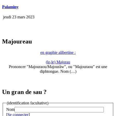
Palaminy
jeudi 23 mars 2023
Majoureau
en graphie alibertine :
(lo,le) Majorau
Prononcer "Majouraou/Majouràw", ou "Majouraou" est une
diphtongue. Nom (…)
Un gran de sau ?
(identification facultative)
Nom
[
Se connecter
]