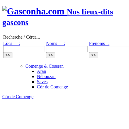
Nos lieux-dits
gascons
Recherche / Cèrca...
Lòcs :
Noms :
Prenoms :
Comenge & Coseran
Aran
Nébouzan
Savés
Còr de Comenge
Còr de Comenge