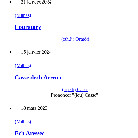
21 janvier 2024
(Milhas)
Louratory
(eth,l’) Oratòri
15 janvier 2024
(Milhas)
Casse dech Arreou
(lo,eth) Casse
Prononcer "(lou) Casse".
18 mars 2023
(Milhas)
Ech Aressec