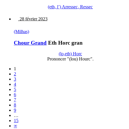
(eth, l’) Arressec, Ressec
28 février 2023
(Milhas)
Chour Grand
Eth Horc gran
(lo,eth) Horc
Prononcer "(lou) Hourc".
1
2
3
4
5
6
7
8
9
…
15
∞