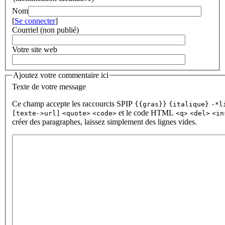
Nom
[
Se connecter
]
Courriel (non publié)
Votre site web
Ajoutez votre commentaire ici
Texte de votre message
Ce champ accepte les raccourcis SPIP
{{gras}}
{italique}
-*l
et le code HTML
[texte->url]
<quote>
<code>
<q>
<del>
<in
créer des paragraphes, laissez simplement des lignes vides.