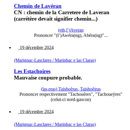
Chemin de Lavéran
CN : chemin de la Carretere de Laveran
(carrétère devait signifier chemin...)
(eth,l’)Averan
Prononcer "(l’)Awéra(ng), Abéra(ng)"...
19 décembre 2024
(Marignac-Lasclares / Marinhac e las Claras)
Les Estachoires
Mauvaise coupure probable.
(las,eras) Taishoèras, Taishoèiras
Prononcer respectivement "Tachouères", "Tachoueÿres"
(celui-ci nord-gascon)
19 décembre 2024
(Marignac-Lasclares / Marinhac e las Claras)