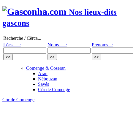
Nos lieux-dits
gascons
Recherche / Cèrca...
Lòcs :
Noms :
Prenoms :
Comenge & Coseran
Aran
Nébouzan
Savés
Còr de Comenge
Còr de Comenge