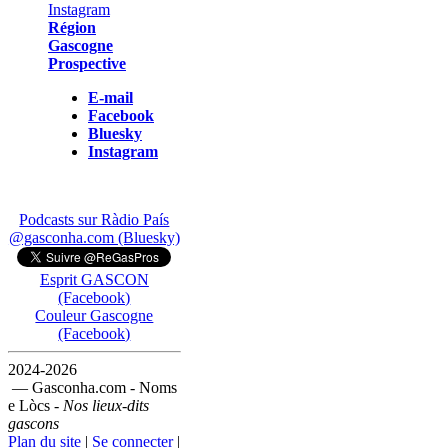
Région
Gascogne
Prospective
E-mail
Facebook
Bluesky
Instagram
Podcasts sur Ràdio País
@gasconha.com (Bluesky)
Esprit GASCON
(Facebook)
Couleur Gascogne
(Facebook)
2024-2026
— Gasconha.com - Noms
e Lòcs -
Nos lieux-dits
gascons
Plan du site
|
Se connecter
|