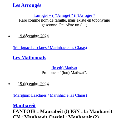
Les Arrougès
Larroget + (l’)Arroget ? (l’)Arrogèr ?
Rare comme nom de famille, mais existe en toponymie
gasconne. Peut-être un (…)
19 décembre 2024
(Marignac-Lasclares / Marinhac e las Claras)
Les Mathiouats
(lo,eth) Mativat
Prononcer "(lou) Matiwat".
19 décembre 2024
(Marignac-Lasclares / Marinhac e las Claras)
Maubareit
FANTOIR : Maurabeit (!) IGN : la Maubareit
CN : Maubareit Cassini : Monbarait (?)