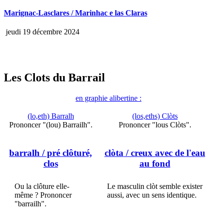
Marignac-Lasclares / Marinhac e las Claras
jeudi 19 décembre 2024
Les Clots du Barrail
en graphie alibertine :
(lo,eth) Barralh
(los,eths) Clòts
Prononcer "(lou) Barrailh".
Prononcer "lous Clòts".
barralh
/ pré clôturé,
clòta
/ creux avec de l'eau
clos
au fond
Ou la clôture elle-
Le masculin clòt semble exister
même ? Prononcer
aussi, avec un sens identique.
"barrailh".