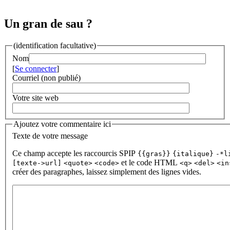
Un gran de sau ?
(identification facultative)
Nom
[
Se connecter
]
Courriel (non publié)
Votre site web
Ajoutez votre commentaire ici
Texte de votre message
Ce champ accepte les raccourcis SPIP
{{gras}}
{italique}
-*l
et le code HTML
[texte->url]
<quote>
<code>
<q>
<del>
<in
créer des paragraphes, laissez simplement des lignes vides.