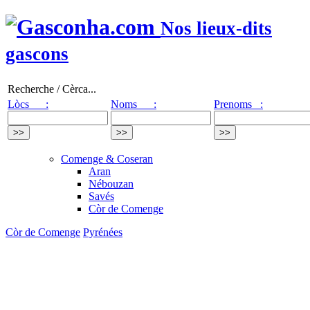
Nos lieux-dits
gascons
Recherche / Cèrca...
Lòcs :
Noms :
Prenoms :
Comenge & Coseran
Aran
Nébouzan
Savés
Còr de Comenge
Còr de Comenge
Pyrénées