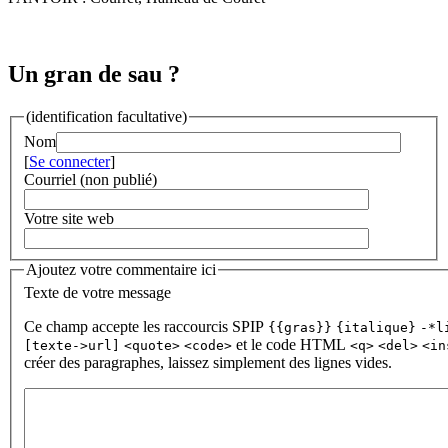
Un gran de sau ?
(identification facultative)
Nom
[
Se connecter
]
Courriel (non publié)
Votre site web
Ajoutez votre commentaire ici
Texte de votre message
Ce champ accepte les raccourcis SPIP
{{gras}}
{italique}
-*l
et le code HTML
[texte->url]
<quote>
<code>
<q>
<del>
<in
créer des paragraphes, laissez simplement des lignes vides.