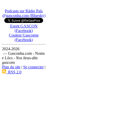
Podcasts sur Ràdio País
@gasconha.com (Bluesky)
Esprit GASCON
(Facebook)
Couleur Gascogne
(Facebook)
2024-2026
— Gasconha.com - Noms
e Lòcs -
Nos lieux-dits
gascons
Plan du site
|
Se connecter
|
RSS 2.0