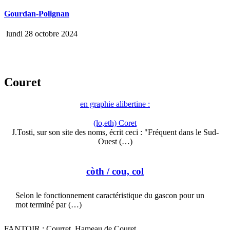
Gourdan-Polignan
lundi 28 octobre 2024
Couret
en graphie alibertine :
(lo,eth) Coret
J.Tosti, sur son site des noms, écrit ceci : "Fréquent dans le Sud-
Ouest (…)
còth
/ cou, col
Selon le fonctionnement caractéristique du gascon pour un
mot terminé par (…)
FANTOIR : Courret, Hameau de Couret