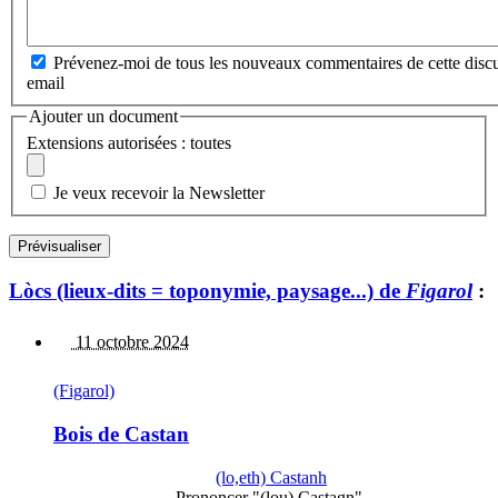
Prévenez-moi de tous les nouveaux commentaires de cette discu
email
Ajouter un document
Extensions autorisées : toutes
Je veux recevoir la Newsletter
Lòcs (lieux-dits = toponymie, paysage...) de
Figarol
:
11 octobre 2024
(Figarol)
Bois de Castan
(lo,eth) Castanh
Prononcer "(lou) Castagn".