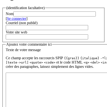
(identification facultative)
Nom
[
Se connecter
]
Courriel (non publié)
Votre site web
Ajoutez votre commentaire ici
Texte de votre message
Ce champ accepte les raccourcis SPIP
{{gras}}
{italique}
-*l
et le code HTML
[texte->url]
<quote>
<code>
<q>
<del>
<in
créer des paragraphes, laissez simplement des lignes vides.