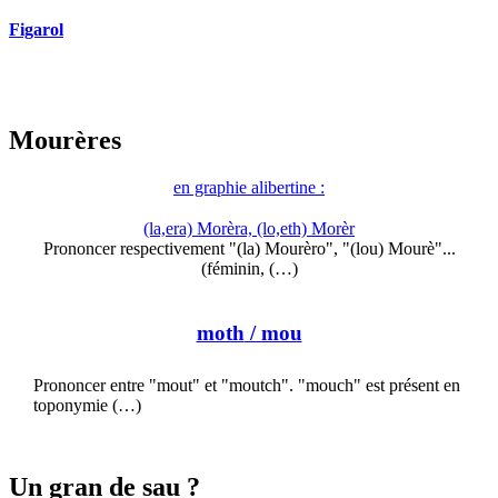
Figarol
Mourères
en graphie alibertine :
(la,era) Morèra, (lo,eth) Morèr
Prononcer respectivement "(la) Mourèro", "(lou) Mourè"...
(féminin, (…)
moth
/ mou
Prononcer entre "mout" et "moutch". "mouch" est présent en
toponymie (…)
Un gran de sau ?