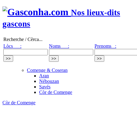
Nos lieux-dits
gascons
Recherche / Cèrca...
Lòcs :
Noms :
Prenoms :
Comenge & Coseran
Aran
Nébouzan
Savés
Còr de Comenge
Còr de Comenge