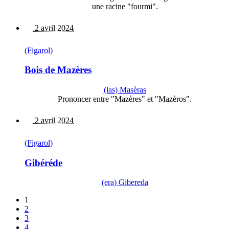
une racine "fourmi".
2 avril 2024
(Figarol)
Bois de Mazères
(las) Masèras
Prononcer entre "Mazères" et "Mazèros".
2 avril 2024
(Figarol)
Gibéréde
(era) Gibereda
1
2
3
4