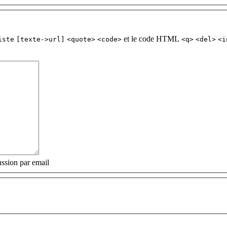
et le code HTML
iste
[texte->url]
<quote>
<code>
<q>
<del>
<i
ssion par email