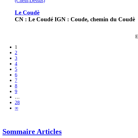
(Chein-Dessus)
Le Coudè
CN : Le Coudé IGN : Coude, chemin du Coudè
E
1
2
3
4
5
6
7
8
9
…
28
∞
Sommaire Articles