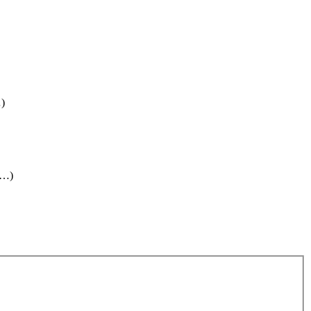
…)
(…)