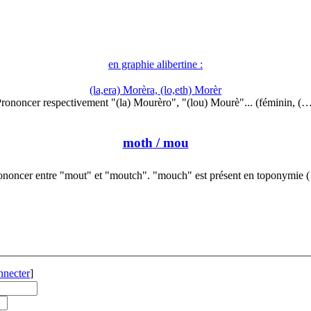
en graphie alibertine :
(la,era) Morèra, (lo,eth) Morèr
rononcer respectivement "(la) Mourèro", "(lou) Mourè"... (féminin, (
moth
/ mou
ononcer entre "mout" et "moutch". "mouch" est présent en toponymie 
nnecter
]