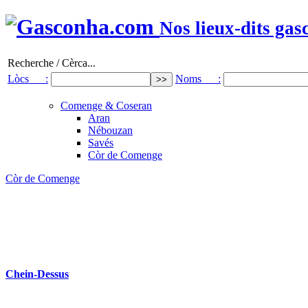
Nos lieux-dits gas
Recherche / Cèrca...
Lòcs :
Noms :
Comenge & Coseran
Aran
Nébouzan
Savés
Còr de Comenge
Còr de Comenge
Chein-Dessus