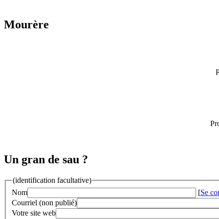
Mourère
P
Pr
Un gran de sau ?
(identification facultative)
Nom
[
Se co
Courriel (non publié)
Votre site web