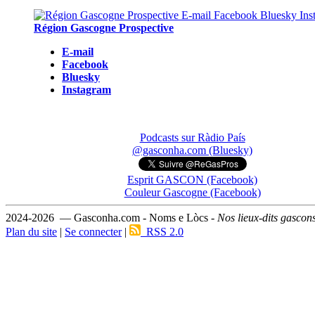
Région Gascogne Prospective
E-mail
Facebook
Bluesky
Instagram
Podcasts sur Ràdio País
@gasconha.com (Bluesky)
Esprit GASCON (Facebook)
Couleur Gascogne (Facebook)
2024-2026 — Gasconha.com - Noms e Lòcs -
Nos lieux-dits gascon
Plan du site
|
Se connecter
|
RSS 2.0