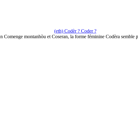
(eth) Codèr ? Coder ?
n Comenge montanhòu et Coseran, la forme féminine Codèra semble 