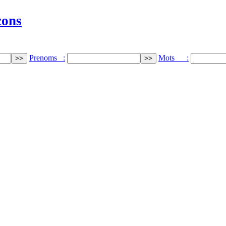
cons
Prenoms :
Mots :