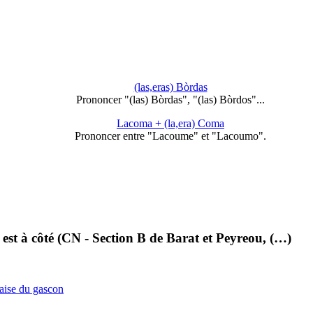
(las,eras) Bòrdas
Prononcer "(las) Bòrdas", "(las) Bòrdos"...
Lacoma + (la,era) Coma
Prononcer entre "Lacoume" et "Lacoumo".
 est à côté (CN - Section B de Barat et Peyreou, (…)
çaise du gascon