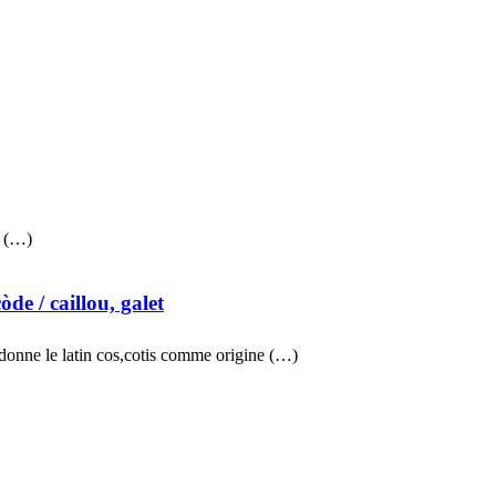
s (…)
còde
/ caillou, galet
 donne le latin cos,cotis comme origine (…)