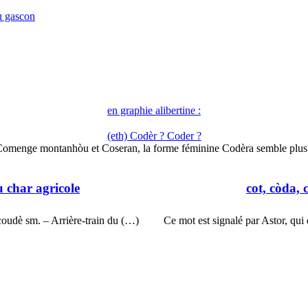
u gascon
en graphie alibertine :
(eth) Codèr ? Coder ?
omenge montanhòu et Coseran, la forme féminine Codèra semble plu
u char agricole
cot, còda, 
 coudè sm. – Arrière-train du (…)
Ce mot est signalé par Astor, qui