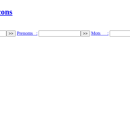
cons
Prenoms :
Mots :