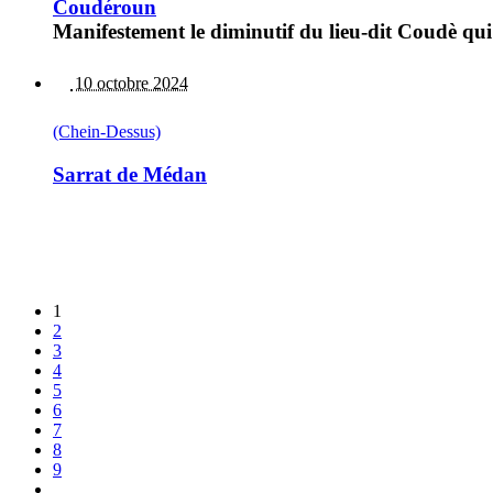
Coudéroun
Manifestement le diminutif du lieu-dit Coudè qui
10 octobre 2024
(Chein-Dessus)
Sarrat de Médan
1
2
3
4
5
6
7
8
9
…