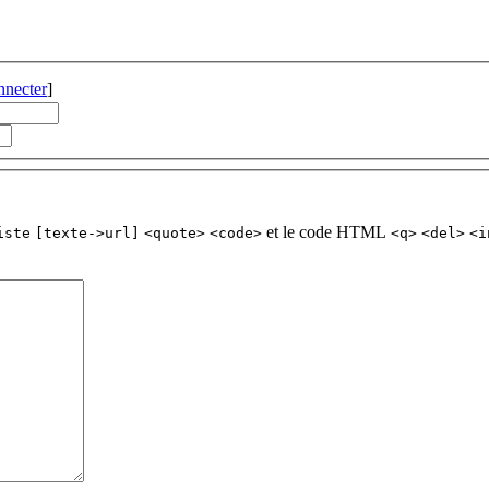
nnecter
]
et le code HTML
iste
[texte->url]
<quote>
<code>
<q>
<del>
<i