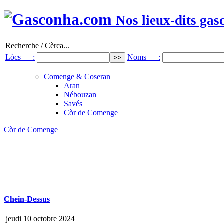
Nos lieux-dits gas
Recherche / Cèrca...
Lòcs :
Noms :
Comenge & Coseran
Aran
Nébouzan
Savés
Còr de Comenge
Còr de Comenge
Chein-Dessus
jeudi 10 octobre 2024