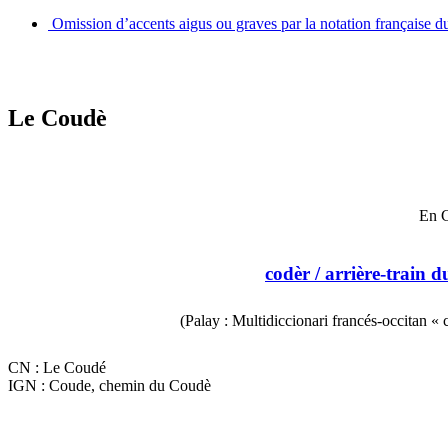
Omission d’accents aigus ou graves par la notation française d
Le Coudè
En C
codèr
/ arrière-train d
(Palay : Multidiccionari francés-occitan «
CN : Le Coudé
IGN : Coude, chemin du Coudè