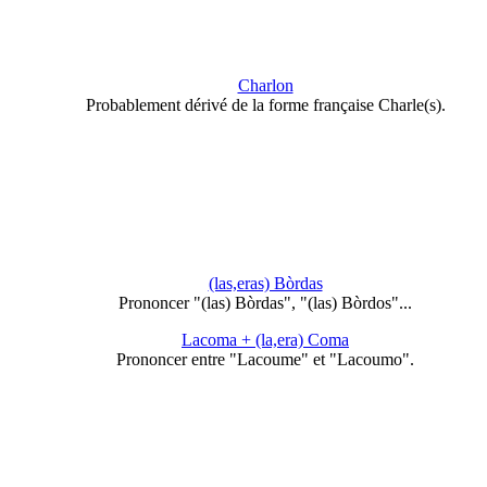
Charlon
Probablement dérivé de la forme française Charle(s).
(las,eras) Bòrdas
Prononcer "(las) Bòrdas", "(las) Bòrdos"...
Lacoma + (la,era) Coma
Prononcer entre "Lacoume" et "Lacoumo".