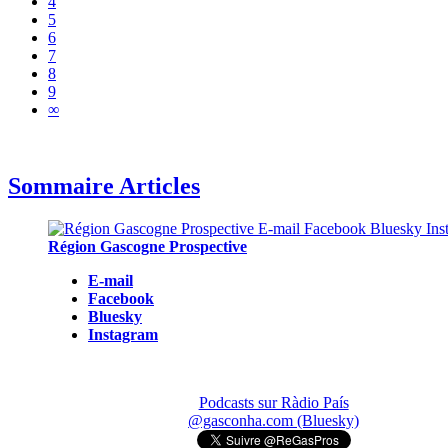
4
5
6
7
8
9
∞
Sommaire Articles
Région Gascogne Prospective
E-mail
Facebook
Bluesky
Instagram
Podcasts sur Ràdio País
@gasconha.com (Bluesky)