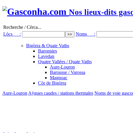
Nos lieux-dits gas
Recherche / Cèrca...
Lòcs :
Noms :
Bigòrra & Quate Vaths
Baronnies
Lavedan
Quatre Vallées / Quate Vaths
Aure-Louron
Barousse / Varossa
Magnoac
Còr de Bigòrra
Aure-Louron
Aÿgues caudes / stations thermales
Noms de voie gascon