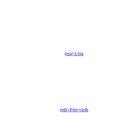
(era) Lèra
(eth) Pòrt vielh