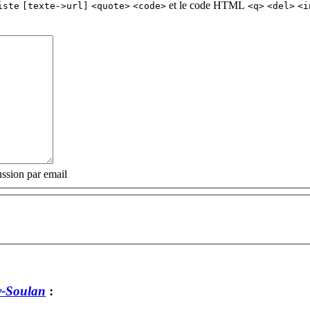
et le code HTML
iste
[texte->url]
<quote>
<code>
<q>
<del>
<i
ssion par email
y-Soulan
: