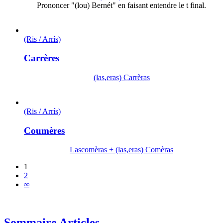
Prononcer "(lou) Bernét" en faisant entendre le t final.
(Ris / Arrís)
Carrères
(las,eras) Carrèras
(Ris / Arrís)
Coumères
Lascomèras + (las,eras) Comèras
1
2
∞
Sommaire Articles