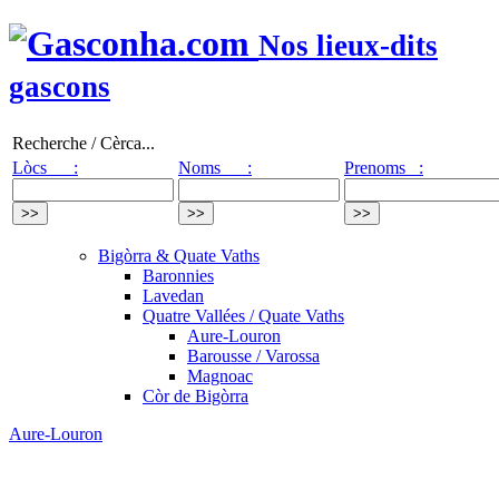
Nos lieux-dits
gascons
Recherche / Cèrca...
Lòcs :
Noms :
Prenoms :
Bigòrra & Quate Vaths
Baronnies
Lavedan
Quatre Vallées / Quate Vaths
Aure-Louron
Barousse / Varossa
Magnoac
Còr de Bigòrra
Aure-Louron