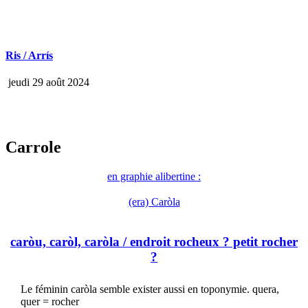
Ris / Arrís
jeudi 29 août 2024
Carrole
en graphie alibertine :
(era) Caròla
caròu, caròl, caròla
/ endroit rocheux ? petit rocher
?
Le féminin caròla semble exister aussi en toponymie. quera,
quer = rocher