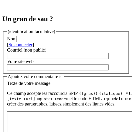
Un gran de sau ?
(identification facultative)
Nom
[
Se connecter
]
Courriel (non publié)
Votre site web
Ajoutez votre commentaire ici
Texte de votre message
Ce champ accepte les raccourcis SPIP
{{gras}}
{italique}
-*l
et le code HTML
[texte->url]
<quote>
<code>
<q>
<del>
<in
créer des paragraphes, laissez simplement des lignes vides.