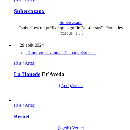
Subercazaux
Subercasaus
"suber" est un préfixe qui signifie "au-dessus". Donc, les
"casaus" (…)
29 août 2024
Toponymes vandalisés, barbarismes...
(Ris / Arrís)
La Houede
Er'Aveda
(l’,er’)Aveda
(Ris / Arrís)
Bernet
(lo,eth) Vernet