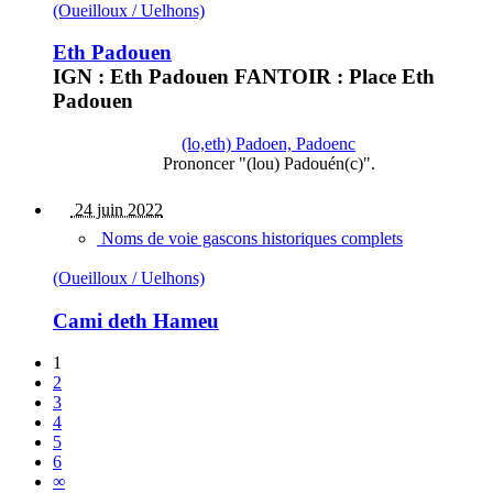
(Oueilloux / Uelhons)
Eth Padouen
IGN : Eth Padouen FANTOIR : Place Eth
Padouen
(lo,eth) Padoen, Padoenc
Prononcer "(lou) Padouén(c)".
24 juin 2022
Noms de voie gascons historiques complets
(Oueilloux / Uelhons)
Cami deth Hameu
1
2
3
4
5
6
∞