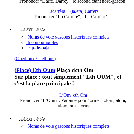
Prononcer "Darrè, Darrèÿ", le second étant nord-gascon.
Lacarrèra + (la,era) Carrèra
Prononcer "La Carrère", "La Carrèro"...
22 avril 2022
Noms de voie gascons historiques complets
Incontournables
cap-de-paja
(Oueilloux / Uelhons)
(Place) Eth Oum
Plaça deth Om
Sur place : tout simplement "Eth OUM", et
c'est la place principale !
L’Om, eth Om
Prononcer "L’Oum". Variante pour "orme". olom, alom,
aulom, om = orme
22 avril 2022
Noms de voie gascons historiques complets