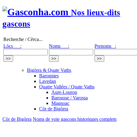
Nos lieux-dits
gascons
Recherche / Cèrca...
Lòcs :
Noms :
Prenoms :
Bigòrra & Quate Vaths
Baronnies
Lavedan
Quatre Vallées / Quate Vaths
Aure-Louron
Barousse / Varossa
Magnoac
Còr de Bigòrra
Còr de Bigòrra
Noms de voie gascons historiques complets