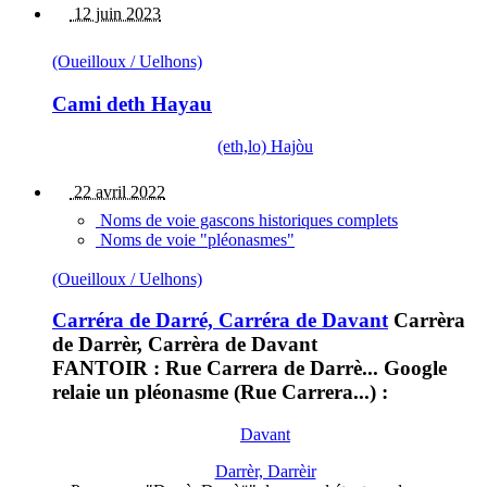
12 juin 2023
(Oueilloux / Uelhons)
Cami deth Hayau
(eth,lo) Hajòu
22 avril 2022
Noms de voie gascons historiques complets
Noms de voie "pléonasmes"
(Oueilloux / Uelhons)
Carréra de Darré, Carréra de Davant
Carrèra
de Darrèr, Carrèra de Davant
FANTOIR : Rue Carrera de Darrè... Google
relaie un pléonasme (Rue Carrera...) :
Davant
Darrèr, Darrèir