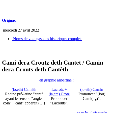
Orignac
mercredi 27 avril 2022
Noms de voie gascons historiques complets
Cami dera Croutz deth Cantet
/ Camin
dera Crouts deth Cantèth
en graphie alibertine :
(lo,eth) Cantèth
Lacrotz +
(lo,eth) Camin
Racine pré-latine "cant"
(la,era) Crotz
Prononcer "(lou)
ayant le sens de "angle,
Prononcer
Cami(ng)".
coin". "cant" apparait (…)
"Lacrouts".