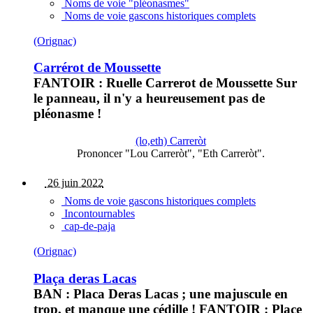
Noms de voie "pléonasmes"
Noms de voie gascons historiques complets
(Orignac)
Carrérot de Moussette
FANTOIR : Ruelle Carrerot de Moussette Sur
le panneau, il n'y a heureusement pas de
pléonasme !
(lo,eth) Carreròt
Prononcer "Lou Carreròt", "Eth Carreròt".
26 juin 2022
Noms de voie gascons historiques complets
Incontournables
cap-de-paja
(Orignac)
Plaça deras Lacas
BAN : Placa Deras Lacas ; une majuscule en
trop, et manque une cédille ! FANTOIR : Place