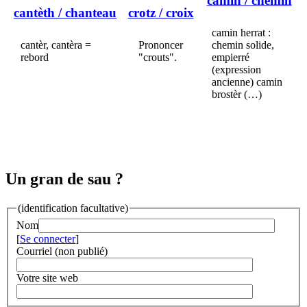
camin
/ chemin
cantèth
/ chanteau
crotz
/ croix
camin herrat :
cantèr, cantèra =
Prononcer
chemin solide,
rebord
"crouts".
empierré
(expression
ancienne) camin
brostèr (…)
Un gran de sau ?
(identification facultative)
Nom
[
Se connecter
]
Courriel (non publié)
Votre site web