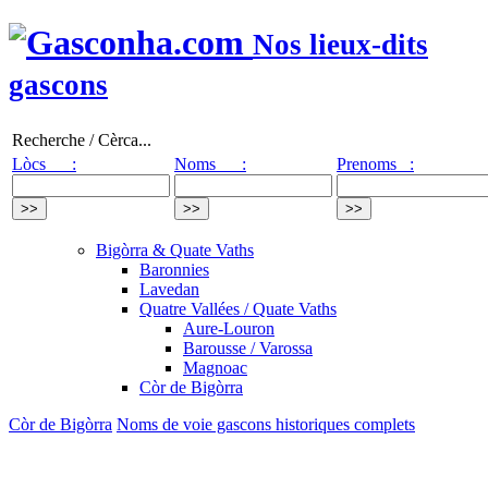
Nos lieux-dits
gascons
Recherche / Cèrca...
Lòcs :
Noms :
Prenoms :
Bigòrra & Quate Vaths
Baronnies
Lavedan
Quatre Vallées / Quate Vaths
Aure-Louron
Barousse / Varossa
Magnoac
Còr de Bigòrra
Còr de Bigòrra
Noms de voie gascons historiques complets