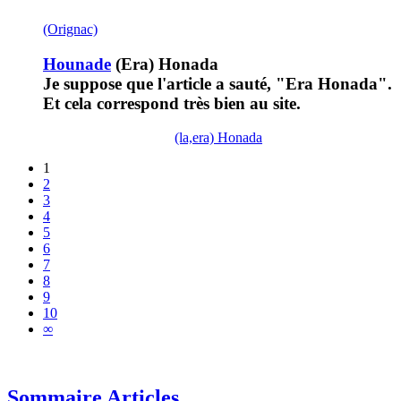
(Orignac)
Hounade
(Era) Honada
Je suppose que l'article a sauté, "Era Honada".
Et cela correspond très bien au site.
(la,era) Honada
1
2
3
4
5
6
7
8
9
10
∞
Sommaire Articles