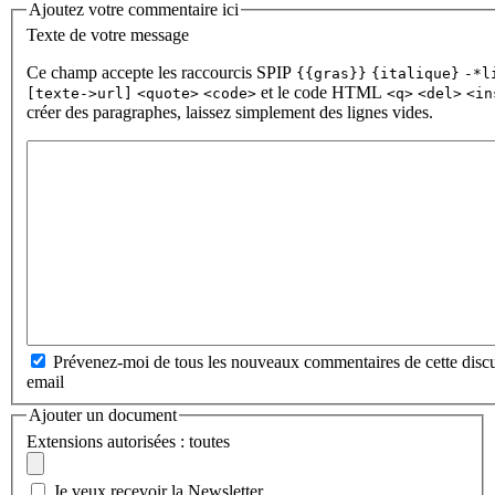
Ajoutez votre commentaire ici
Texte de votre message
Ce champ accepte les raccourcis SPIP
{{gras}}
{italique}
-*l
et le code HTML
[texte->url]
<quote>
<code>
<q>
<del>
<in
créer des paragraphes, laissez simplement des lignes vides.
Prévenez-moi de tous les nouveaux commentaires de cette discu
email
Ajouter un document
Extensions autorisées : toutes
Je veux recevoir la Newsletter