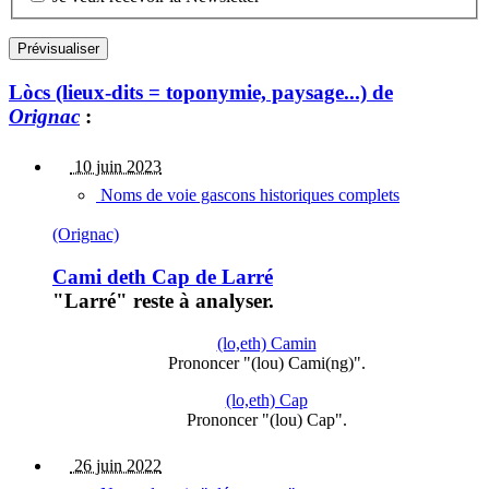
Lòcs (lieux-dits = toponymie, paysage...) de
Orignac
:
10 juin 2023
Noms de voie gascons historiques complets
(Orignac)
Cami deth Cap de Larré
"Larré" reste à analyser.
(lo,eth) Camin
Prononcer "(lou) Cami(ng)".
(lo,eth) Cap
Prononcer "(lou) Cap".
26 juin 2022