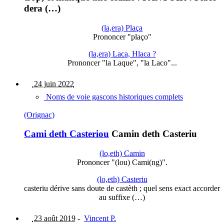
dera (…)
(la,era) Plaça
Prononcer "plaço"
(la,era) Laca, Hlaca ?
Prononcer "la Laque", "la Laco"...
24 juin 2022
Noms de voie gascons historiques complets
(Orignac)
Cami deth Casteriou
Camin deth Casteriu
(lo,eth) Camin
Prononcer "(lou) Cami(ng)".
(lo,eth) Casteriu
casteriu dérive sans doute de castèth ; quel sens exact accorder
au suffixe (…)
23 août 2019
-
Vincent P.