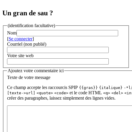
Un gran de sau ?
(identification facultative)
Nom
[
Se connecter
]
Courriel (non publié)
Votre site web
Ajoutez votre commentaire ici
Texte de votre message
Ce champ accepte les raccourcis SPIP
{{gras}}
{italique}
-*l
et le code HTML
[texte->url]
<quote>
<code>
<q>
<del>
<in
créer des paragraphes, laissez simplement des lignes vides.