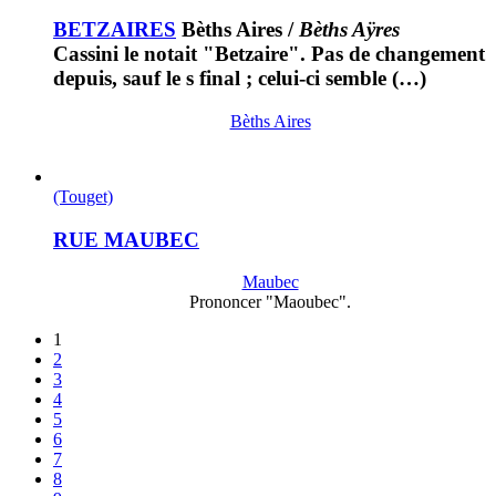
BETZAIRES
Bèths Aires
/
Bèths Aÿres
Cassini le notait "Betzaire". Pas de changement
depuis, sauf le s final ; celui-ci semble (…)
Bèths Aires
(Touget)
RUE MAUBEC
Maubec
Prononcer "Maoubec".
1
2
3
4
5
6
7
8