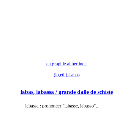
en graphie alibertine :
(lo,eth) Labàs
labàs, labassa
/ grande dalle de schiste
labassa : prononcer "labasse, labasso"...