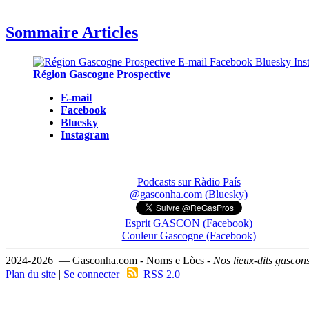
Sommaire Articles
Région Gascogne Prospective
E-mail
Facebook
Bluesky
Instagram
Podcasts sur Ràdio País
@gasconha.com (Bluesky)
Esprit GASCON (Facebook)
Couleur Gascogne (Facebook)
2024-2026 — Gasconha.com - Noms e Lòcs -
Nos lieux-dits gascon
Plan du site
|
Se connecter
|
RSS 2.0