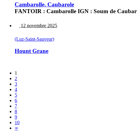
Cambarolle, Caubarole
FANTOIR : Cambarolle IGN : Soum de Caubaro
12 novembre 2025
(Luz-Saint-Sauveur)
Hount Grane
1
2
3
4
5
6
7
8
9
10
∞