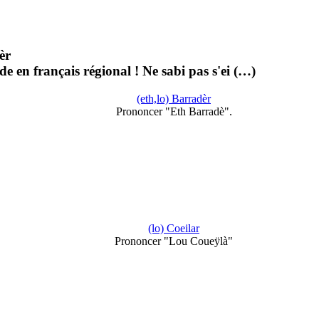
èr
de en français régional ! Ne sabi pas s'ei (…)
(eth,lo) Barradèr
Prononcer "Eth Barradè".
(lo) Coeilar
Prononcer "Lou Coueÿlà"