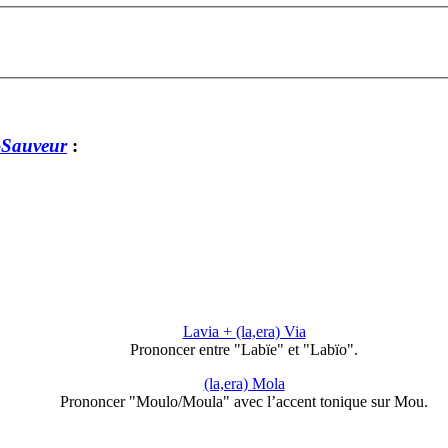
-Sauveur
:
Lavia + (la,era) Via
Prononcer entre "Labïe" et "Labïo".
(la,era) Mola
Prononcer "Moulo/Moula" avec l’accent tonique sur Mou.