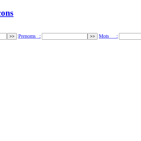
cons
Prenoms :
Mots :