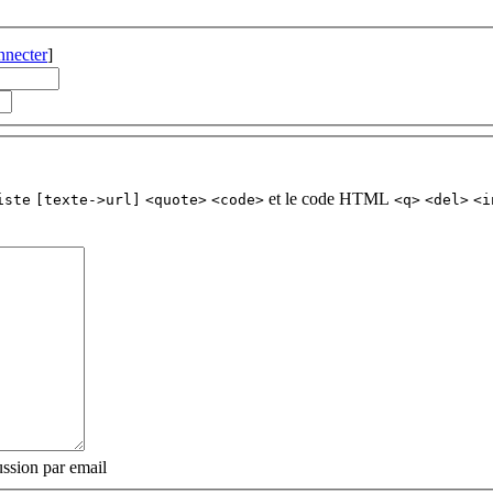
nnecter
]
et le code HTML
iste
[texte->url]
<quote>
<code>
<q>
<del>
<i
ssion par email