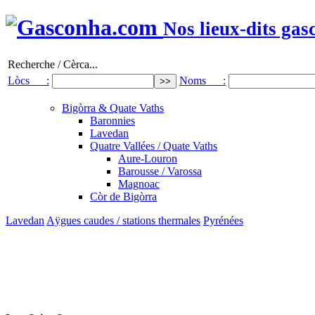
Nos lieux-dits gas
Recherche / Cèrca...
Lòcs :
Noms :
Bigòrra & Quate Vaths
Baronnies
Lavedan
Quatre Vallées / Quate Vaths
Aure-Louron
Barousse / Varossa
Magnoac
Còr de Bigòrra
Lavedan
Aÿgues caudes / stations thermales
Pyrénées