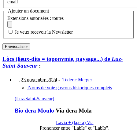
email
Ajouter un document
Extensions autorisées : toutes
Je veux recevoir la Newsletter
Lòcs (lieux-dits = toponymie, paysage...) de
Luz-
Saint-Sauveur
:
23 novembre 2024
-
Tederic Merger
Noms de voie gascons historiques complets
(Luz-Saint-Sauveur)
Bio dera Moulo
Via dera Mola
Lavia + (la,era) Via
Prononcer entre "Labïe" et "Labïo".