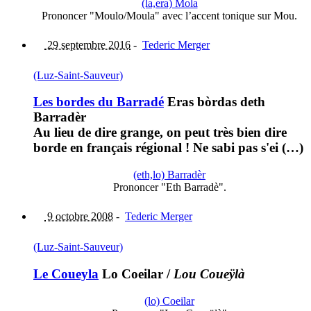
(la,era) Mola
Prononcer "Moulo/Moula" avec l’accent tonique sur Mou.
29 septembre 2016
-
Tederic Merger
(Luz-Saint-Sauveur)
Les bordes du Barradé
Eras bòrdas deth
Barradèr
Au lieu de dire grange, on peut très bien dire
borde en français régional ! Ne sabi pas s'ei (…)
(eth,lo) Barradèr
Prononcer "Eth Barradè".
9 octobre 2008
-
Tederic Merger
(Luz-Saint-Sauveur)
Le Coueyla
Lo Coeilar
/
Lou Coueÿlà
(lo) Coeilar