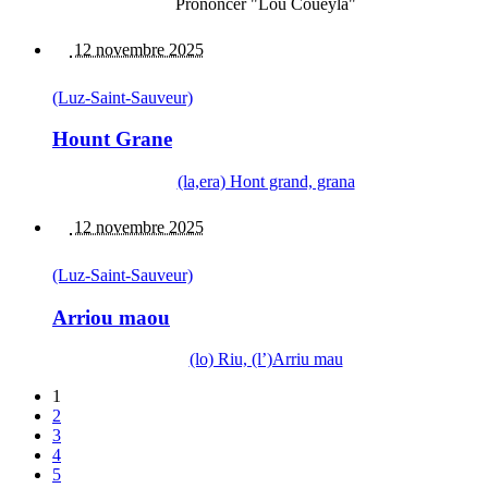
Prononcer "Lou Coueÿlà"
12 novembre 2025
(Luz-Saint-Sauveur)
Hount Grane
(la,era) Hont grand, grana
12 novembre 2025
(Luz-Saint-Sauveur)
Arriou maou
(lo) Riu, (l’)Arriu mau
1
2
3
4
5