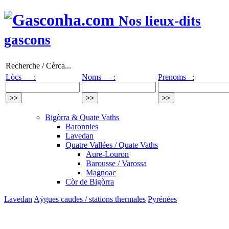
Nos lieux-dits
gascons
Recherche / Cèrca...
Lòcs :
Noms :
Prenoms :
Bigòrra & Quate Vaths
Baronnies
Lavedan
Quatre Vallées / Quate Vaths
Aure-Louron
Barousse / Varossa
Magnoac
Còr de Bigòrra
Lavedan
Aÿgues caudes / stations thermales
Pyrénées