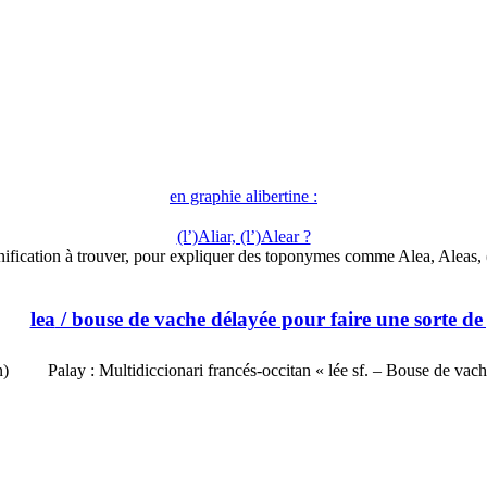
en graphie alibertine :
(l’)Aliar, (l’)Alear ?
nification à trouver, pour expliquer des toponymes comme Alea, Aleas,
lea
/ bouse de vache délayée pour faire une sorte de
n)
Palay : Multidiccionari francés-occitan « lée sf. – Bouse de va