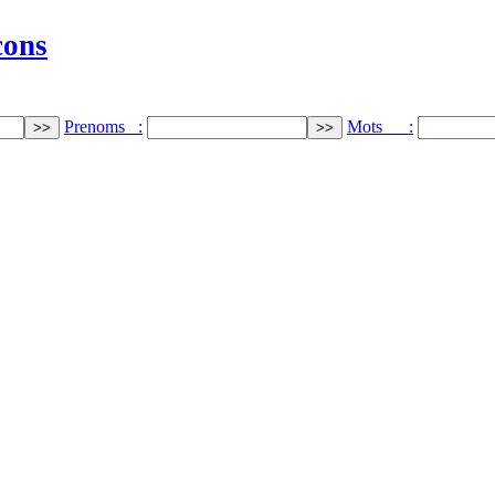
cons
Prenoms :
Mots :