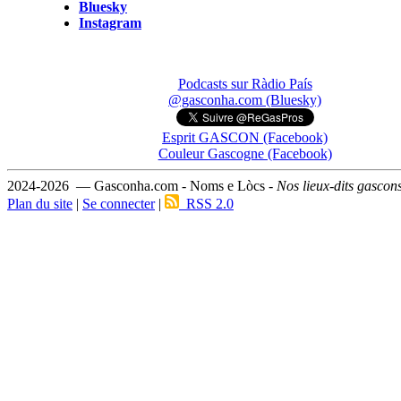
Bluesky
Instagram
Podcasts sur Ràdio País
@gasconha.com (Bluesky)
Esprit GASCON (Facebook)
Couleur Gascogne (Facebook)
2024-2026 — Gasconha.com - Noms e Lòcs -
Nos lieux-dits gascon
Plan du site
|
Se connecter
|
RSS 2.0