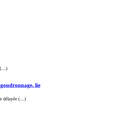
 (…)
 goudronnage, lie
che délayée (…)