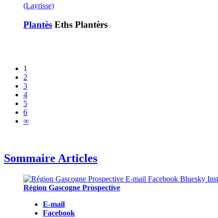
(Layrisse)
Plantès
Eths Plantèrs
1
2
3
4
5
6
∞
Sommaire Articles
Région Gascogne Prospective
E-mail
Facebook