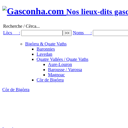
Nos lieux-dits gas
Recherche / Cèrca...
Lòcs :
Noms :
Bigòrra & Quate Vaths
Baronnies
Lavedan
Quatre Vallées / Quate Vaths
Aure-Louron
Barousse / Varossa
Magnoac
Còr de Bigòrra
Còr de Bigòrra