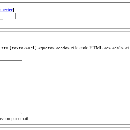
nnecter
]
et le code HTML
iste
[texte->url]
<quote>
<code>
<q>
<del>
<i
ssion par email