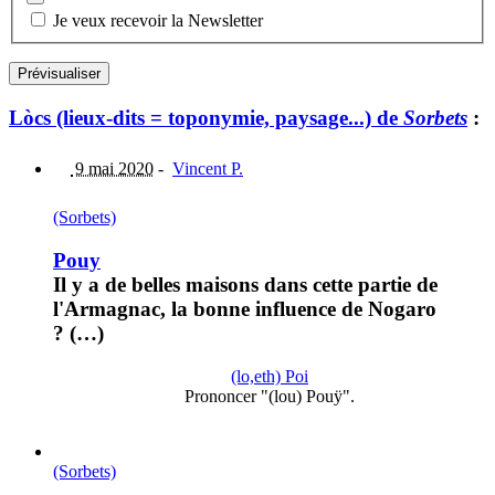
Je veux recevoir la Newsletter
Lòcs (lieux-dits = toponymie, paysage...) de
Sorbets
:
9 mai 2020
-
Vincent P.
(Sorbets)
Pouy
Il y a de belles maisons dans cette partie de
l'Armagnac, la bonne influence de Nogaro
? (…)
(lo,eth) Poi
Prononcer "(lou) Pouÿ".
(Sorbets)