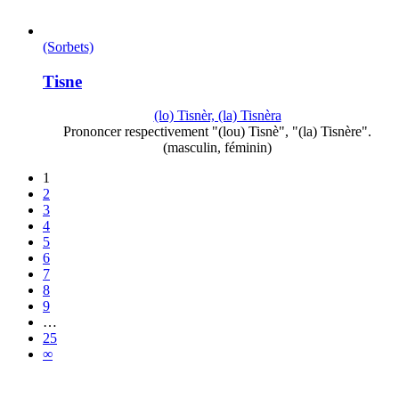
(Sorbets)
Tisne
(lo) Tisnèr, (la) Tisnèra
Prononcer respectivement "(lou) Tisnè", "(la) Tisnère".
(masculin, féminin)
1
2
3
4
5
6
7
8
9
…
25
∞