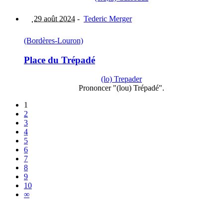
29 août 2024
-
Tederic Merger
(Bordères-Louron)
Place du Trépadé
(lo) Trepader
Prononcer "(lou) Trépadé".
1
2
3
4
5
6
7
8
9
10
∞