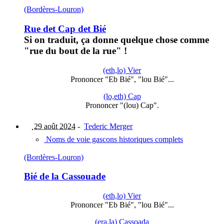
(Bordères-Louron)
Rue det Cap det Bié
Si on traduit, ça donne quelque chose comme
"rue du bout de la rue" !
(eth,lo) Vier
Prononcer "Eb Bié", "lou Bié"...
(lo,eth) Cap
Prononcer "(lou) Cap".
29 août 2024
-
Tederic Merger
Noms de voie gascons historiques complets
(Bordères-Louron)
Bié de la Cassouade
(eth,lo) Vier
Prononcer "Eb Bié", "lou Bié"...
(era,la) Cassoada