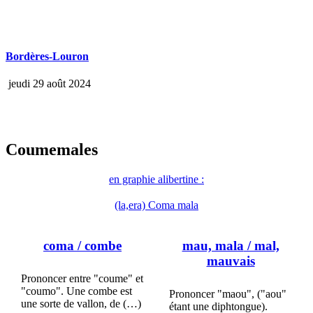
Bordères-Louron
jeudi 29 août 2024
Coumemales
en graphie alibertine :
(la,era) Coma mala
coma
/ combe
mau, mala
/ mal,
mauvais
Prononcer entre "coume" et
"coumo". Une combe est
Prononcer "maou", ("aou"
une sorte de vallon, de (…)
étant une diphtongue).