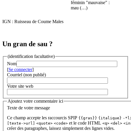
féminin "mauvaise" :
mau (…)
IGN : Ruisseau de Coume Males
Un gran de sau ?
(identification facultative)
Nom
[
Se connecter
]
Courriel (non publié)
Votre site web
Ajoutez votre commentaire ici
Texte de votre message
Ce champ accepte les raccourcis SPIP
{{gras}}
{italique}
-*l
et le code HTML
[texte->url]
<quote>
<code>
<q>
<del>
<in
créer des paragraphes, laissez simplement des lignes vides.