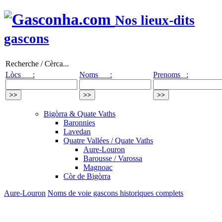
Nos lieux-dits
gascons
Recherche / Cèrca...
Lòcs :
Noms :
Prenoms :
Bigòrra & Quate Vaths
Baronnies
Lavedan
Quatre Vallées / Quate Vaths
Aure-Louron
Barousse / Varossa
Magnoac
Còr de Bigòrra
Aure-Louron
Noms de voie gascons historiques complets