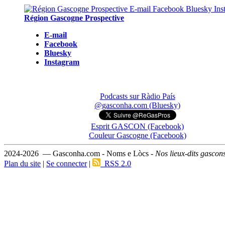
Région Gascogne Prospective
E-mail
Facebook
Bluesky
Instagram
Podcasts sur Ràdio País
@gasconha.com (Bluesky)
Esprit GASCON (Facebook)
Couleur Gascogne (Facebook)
2024-2026 — Gasconha.com - Noms e Lòcs -
Nos lieux-dits gascon
Plan du site
|
Se connecter
|
RSS 2.0