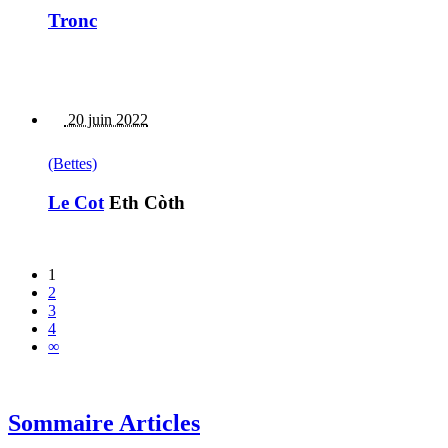
Tronc
20 juin 2022
(Bettes)
Le Cot
Eth Còth
1
2
3
4
∞
Sommaire Articles