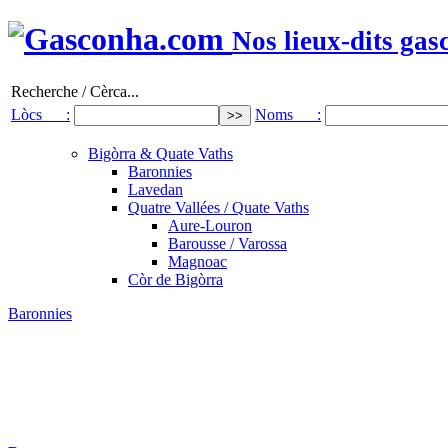
Nos lieux-dits gas
Recherche / Cèrca...
Lòcs :
Noms :
Bigòrra & Quate Vaths
Baronnies
Lavedan
Quatre Vallées / Quate Vaths
Aure-Louron
Barousse / Varossa
Magnoac
Còr de Bigòrra
Baronnies