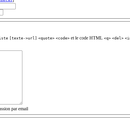
et le code HTML
iste
[texte->url]
<quote>
<code>
<q>
<del>
<i
ssion par email