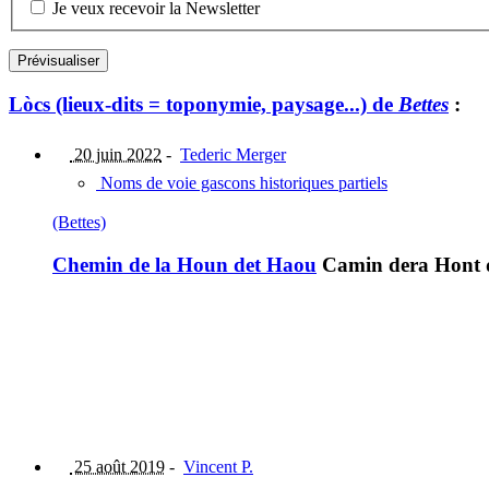
Je veux recevoir la Newsletter
Lòcs (lieux-dits = toponymie, paysage...) de
Bettes
:
20 juin 2022
-
Tederic Merger
Noms de voie gascons historiques partiels
(Bettes)
Chemin de la Houn det Haou
Camin dera Hont 
25 août 2019
-
Vincent P.