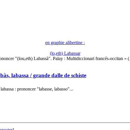
en graphie alibertine :
(lo,eth) Labassar
ononcer "(lou,eth) Labassà". Palay : Multidiccionari francés-occitan « 
abàs, labassa
/ grande dalle de schiste
labassa : prononcer "labasse, labasso"...
nnecter
]