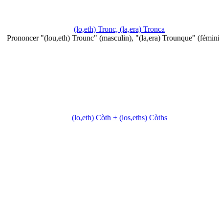
(lo,eth) Tronc, (la,era) Tronca
Prononcer "(lou,eth) Trounc" (masculin), "(la,era) Trounque" (fémini
(lo,eth) Còth + (los,eths) Còths