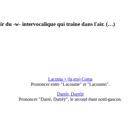
r du -w- intervocalique qui traîne dans l'air. (…)
Lacoma + (la,era) Coma
Prononcer entre "Lacoume" et "Lacoumo".
Darrèr, Darrèir
Prononcer "Darrè, Darrèÿ", le second étant nord-gascon.