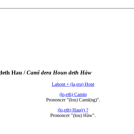
deth Hau
/
Camî dera Houn deth Hàw
Lahont + (la,era) Hont
(lo,eth) Camin
Prononcer "(lou) Cami(ng)".
(lo,eth) Hau(r) ?
Prononcer "(lou) Hàw".