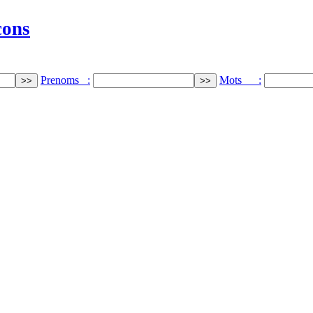
cons
Prenoms :
Mots :