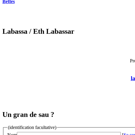
Bettes
Labassa
/ Eth Labassar
Pr
l
Un gran de sau ?
(identification facultative)
Nom
[
Se co