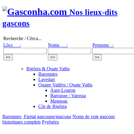
Nos lieux-dits
gascons
Recherche / Cèrca...
Lòcs :
Noms :
Prenoms :
Bigòrra & Quate Vaths
Baronnies
Lavedan
Quatre Vallées / Quate Vaths
Aure-Louron
Barousse / Varossa
Magnoac
Còr de Bigòrra
Baronnies
Fiertat gascoune/gascona
Noms de voie gascons
historiques complets
Pyrénées