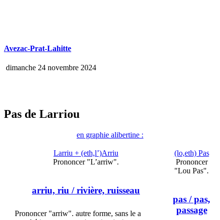
Avezac-Prat-Lahitte
dimanche 24 novembre 2024
Pas de Larriou
en graphie alibertine :
Larriu + (eth,l’)Arriu
(lo,eth) Pas
Prononcer "L’arriw".
Prononcer
"Lou Pas".
arriu, riu
/ rivière, ruisseau
pas
/ pas,
passage
Prononcer "arriw". autre forme, sans le a