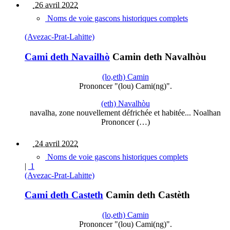
26 avril 2022
Noms de voie gascons historiques complets
(Avezac-Prat-Lahitte)
Cami deth Navailhò
Camin deth Navalhòu
(lo,eth) Camin
Prononcer "(lou) Cami(ng)".
(eth) Navalhòu
navalha, zone nouvellement défrichée et habitée... Noalhan
Prononcer (…)
24 avril 2022
Noms de voie gascons historiques complets
|
1
(Avezac-Prat-Lahitte)
Cami deth Casteth
Camin deth Castèth
(lo,eth) Camin
Prononcer "(lou) Cami(ng)".