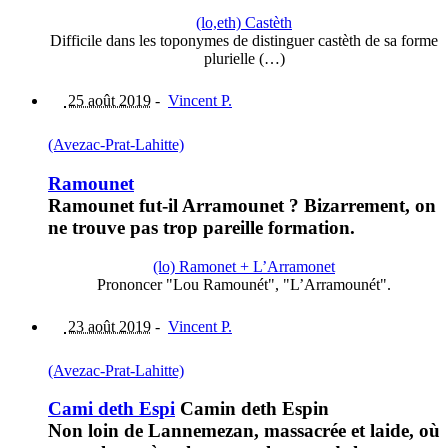
(lo,eth) Castèth
Difficile dans les toponymes de distinguer castèth de sa forme
plurielle (…)
25 août 2019
-
Vincent P.
(Avezac-Prat-Lahitte)
Ramounet
Ramounet fut-il Arramounet ? Bizarrement, on
ne trouve pas trop pareille formation.
(lo) Ramonet + L’Arramonet
Prononcer "Lou Ramounét", "L’Arramounét".
23 août 2019
-
Vincent P.
(Avezac-Prat-Lahitte)
Cami deth Espi
Camin deth Espin
Non loin de Lannemezan, massacrée et laide, où