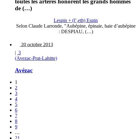
toutes les artères honorent les grands hommes
de (…)
Lespin + (l’,eth) Espin
Selon Claude Larronde, "Aubépine, épinaie, haie d’aubépine
: DESPIAU, (…)
20 octobre 2013
|
3
(Avezac-Prat-Lahitte)
Avézac
1
2
3
4
5
6
7
8
9
…
21