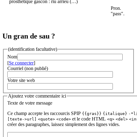
prosthétique gascon : riu arrieu (…)
Pron.
"pass".
Un gran de sau ?
(identification facultative)
Nom
[
Se connecter
]
Courriel (non publié)
Votre site web
Ajoutez votre commentaire ici
Texte de votre message
Ce champ accepte les raccourcis SPIP
{{gras}}
{italique}
-*l
et le code HTML
[texte->url]
<quote>
<code>
<q>
<del>
<in
créer des paragraphes, laissez simplement des lignes vides.