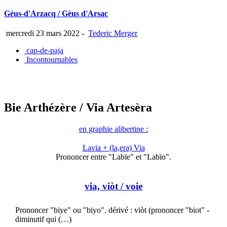
Géus-d'Arzacq / Gèus d'Arsac
mercredi 23 mars 2022
-
Tederic Merger
cap-de-paja
Incontournables
Bie Arthézère
/ Via Artesèra
en graphie alibertine :
Lavia + (la,era) Via
Prononcer entre "Labïe" et "Labïo".
via, viòt
/ voie
Prononcer "biye" ou "biyo". dérivé : viòt (prononcer "biot" -
diminutif qui (…)