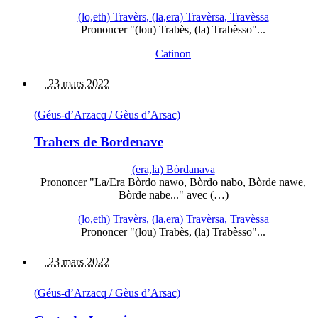
(lo,eth) Travèrs, (la,era) Travèrsa, Travèssa
Prononcer "(lou) Trabès, (la) Trabèsso"...
Catinon
23 mars 2022
(Géus-d’Arzacq / Gèus d’Arsac)
Trabers de Bordenave
(era,la) Bòrdanava
Prononcer "La/Era Bòrdo nawo, Bòrdo nabo, Bòrde nawe,
Bòrde nabe..." avec (…)
(lo,eth) Travèrs, (la,era) Travèrsa, Travèssa
Prononcer "(lou) Trabès, (la) Trabèsso"...
23 mars 2022
(Géus-d’Arzacq / Gèus d’Arsac)