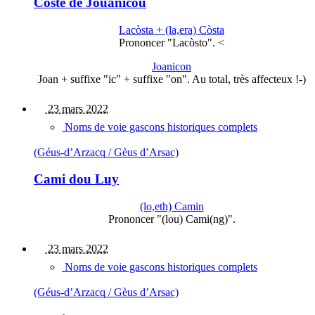
Coste de Jouanicou
Lacòsta + (la,era) Còsta
Prononcer "Lacòsto". <
Joanicon
Joan + suffixe "ic" + suffixe "on". Au total, très affecteux !-)
23 mars 2022
Noms de voie gascons historiques complets
(Géus-d’Arzacq / Gèus d’Arsac)
Cami dou Luy
(lo,eth) Camin
Prononcer "(lou) Cami(ng)".
23 mars 2022
Noms de voie gascons historiques complets
(Géus-d’Arzacq / Gèus d’Arsac)