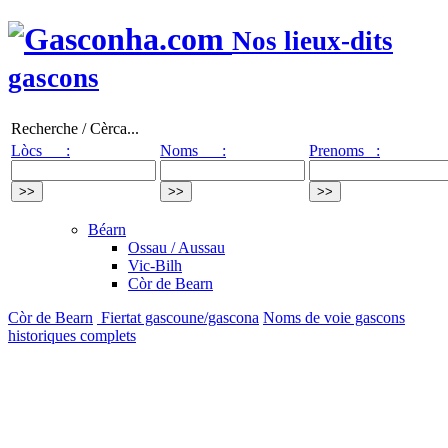
Nos lieux-dits
gascons
Recherche / Cèrca...
Lòcs :
Noms :
Prenoms :
Béarn
Ossau / Aussau
Vic-Bilh
Còr de Bearn
Còr de Bearn
Fiertat gascoune/gascona
Noms de voie gascons
historiques complets