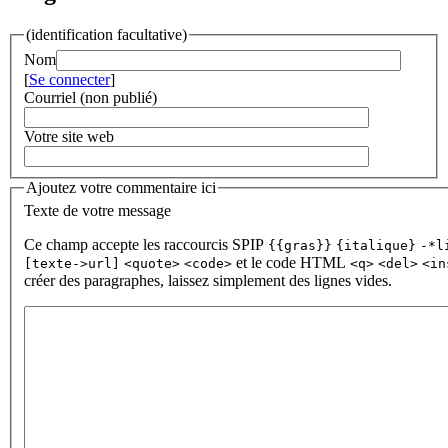
(identification facultative)
Nom
[
Se connecter
]
Courriel (non publié)
Votre site web
Ajoutez votre commentaire ici
Texte de votre message
Ce champ accepte les raccourcis SPIP
{{gras}}
{italique}
-*l
et le code HTML
[texte->url]
<quote>
<code>
<q>
<del>
<in
créer des paragraphes, laissez simplement des lignes vides.