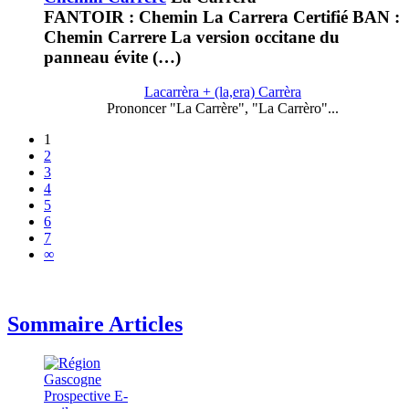
FANTOIR : Chemin La Carrera Certifié BAN :
Chemin Carrere La version occitane du
panneau évite (…)
Lacarrèra + (la,era) Carrèra
Prononcer "La Carrère", "La Carrèro"...
1
2
3
4
5
6
7
∞
Sommaire Articles