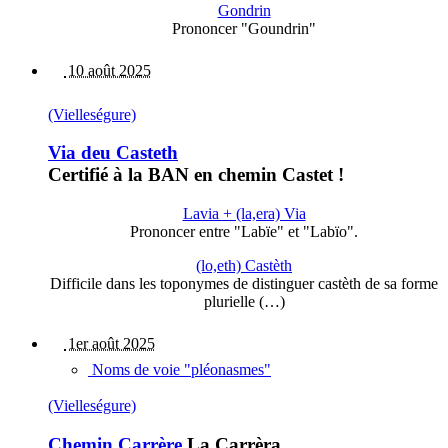
Gondrin
Prononcer "Goundrin"
10 août 2025
(Vielleségure)
Via deu Casteth
Certifié à la BAN en chemin Castet !
Lavia + (la,era) Via
Prononcer entre "Labïe" et "Labïo".
(lo,eth) Castèth
Difficile dans les toponymes de distinguer castèth de sa forme
plurielle (…)
1er août 2025
Noms de voie "pléonasmes"
(Vielleségure)
Chemin Carrère
La Carrèra