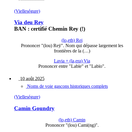
(Vielleségure)
Via deu Rey
BAN : certifié Chemin Rey (!)
(lo,eth) Rei
Prononcer "(lou) Reÿ". Nom qui dépasse largement les
frontières de la (…)
Lavia + (la,era) Via
Prononcer entre "Labïe" et "Labïo".
10 août 2025
Noms de voie gascons historiques complets
(Vielleségure)
Camin Goundry
(lo,eth) Camin
Prononcer "(lou) Cami(ng)".