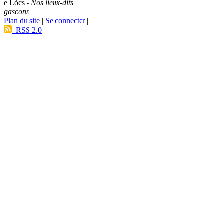
e Lòcs -
Nos lieux-dits
gascons
Plan du site
|
Se connecter
|
RSS 2.0