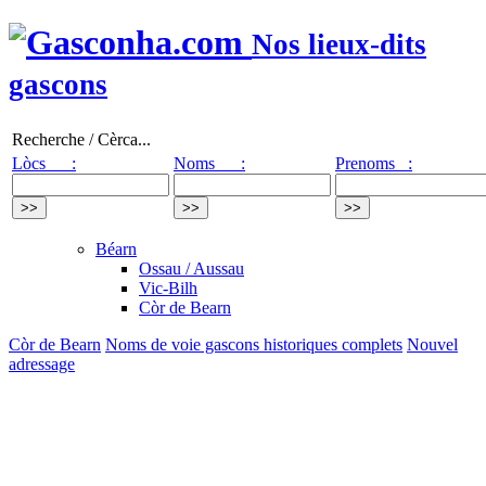
Nos lieux-dits
gascons
Recherche / Cèrca...
Lòcs :
Noms :
Prenoms :
Béarn
Ossau / Aussau
Vic-Bilh
Còr de Bearn
Còr de Bearn
Noms de voie gascons historiques complets
Nouvel
adressage