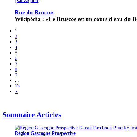
(Sauvagnon)
Rue du Bruscos
Wikipédia : «Le Bruscos est un cours d'eau du B
1
2
3
4
5
6
7
8
9
…
13
∞
Sommaire Articles
Région Gascogne Prospective