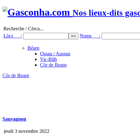
Nos lieux-dits gas
Recherche / Cèrca...
Lòcs :
Noms :
Béarn
Ossau / Aussau
Vic-Bilh
Còr de Bearn
Còr de Bearn
Sauvagnon
jeudi 3 novembre 2022