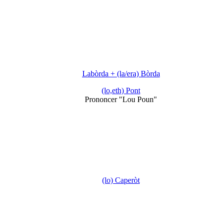
Labòrda + (la/era) Bòrda
(lo,eth) Pont
Prononcer "Lou Poun"
(lo) Caperòt