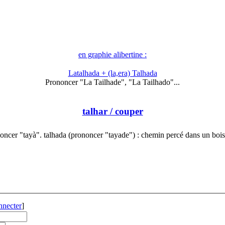
en graphie alibertine :
Latalhada + (la,era) Talhada
Prononcer "La Tailhade", "La Tailhado"...
talhar
/ couper
oncer "tayà". talhada (prononcer "tayade") : chemin percé dans un boi
nnecter
]