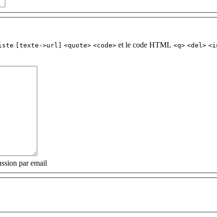
et le code HTML
iste
[texte->url]
<quote>
<code>
<q>
<del>
<i
ssion par email