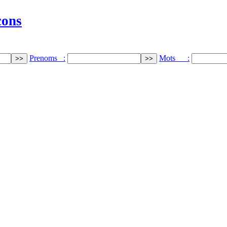
cons
Prenoms :
Mots :