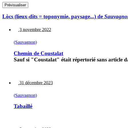
Lòcs (lieux-dits = toponymie, paysage...) de
Sauvagno
3 novembre 2022
(Sauvagnon)
Chemin de Coustalat
Sauf si "Coustalat" était répertorié sans article 
31 décembre 2023
(Sauvagnon)
Tabaillé