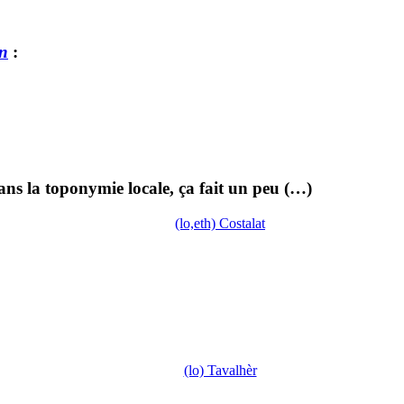
n
:
dans la toponymie locale, ça fait un peu (…)
(lo,eth) Costalat
(lo) Tavalhèr