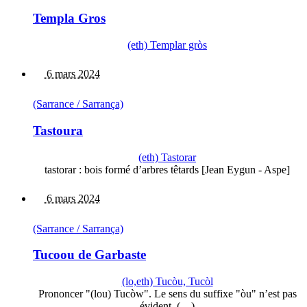
Templa Gros
(eth) Templar gròs
6 mars 2024
(Sarrance / Sarrança)
Tastoura
(eth) Tastorar
tastorar : bois formé d’arbres têtards [Jean Eygun - Aspe]
6 mars 2024
(Sarrance / Sarrança)
Tucoou de Garbaste
(lo,eth) Tucòu, Tucòl
Prononcer "(lou) Tucòw". Le sens du suffixe "òu" n’est pas
évident. (…)