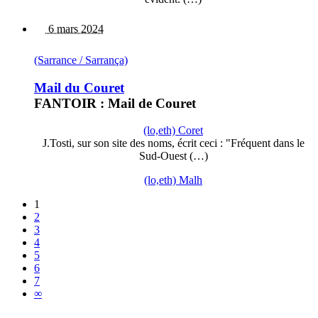
6 mars 2024
(Sarrance / Sarrança)
Mail du Couret
FANTOIR : Mail de Couret
(lo,eth) Coret
J.Tosti, sur son site des noms, écrit ceci : "Fréquent dans le
Sud-Ouest (…)
(lo,eth) Malh
1
2
3
4
5
6
7
∞