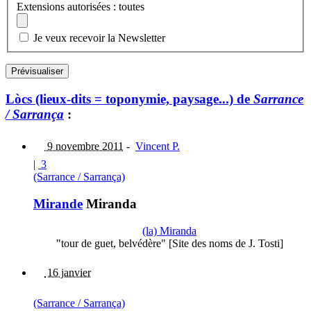
Extensions autorisées : toutes
Je veux recevoir la Newsletter
Lòcs (lieux-dits = toponymie, paysage...) de
Sarrance
/ Sarrança
:
9 novembre 2011
-
Vincent P.
|
3
(Sarrance / Sarrança)
Mirande
Miranda
(la) Miranda
"tour de guet, belvédère" [Site des noms de J. Tosti]
16 janvier
(Sarrance / Sarrança)