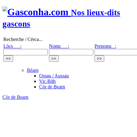
Nos lieux-dits
gascons
Recherche / Cèrca...
Lòcs :
Noms :
Prenoms :
Béarn
Ossau / Aussau
Vic-Bilh
Còr de Bearn
Còr de Bearn