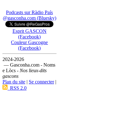
Podcasts sur Ràdio País
@gasconha.com (Bluesky)
Esprit GASCON
(Facebook)
Couleur Gascogne
(Facebook)
2024-2026
— Gasconha.com - Noms
e Lòcs -
Nos lieux-dits
gascons
Plan du site
|
Se connecter
|
RSS 2.0