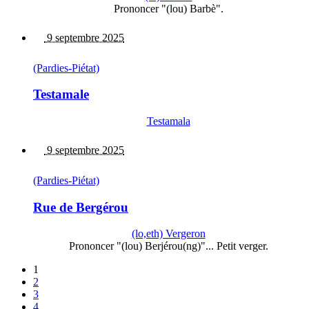
Prononcer "(lou) Barbè".
9 septembre 2025
(Pardies-Piétat)
Testamale
Testamala
9 septembre 2025
(Pardies-Piétat)
Rue de Bergérou
(lo,eth) Vergeron
Prononcer "(lou) Berjérou(ng)"... Petit verger.
1
2
3
4