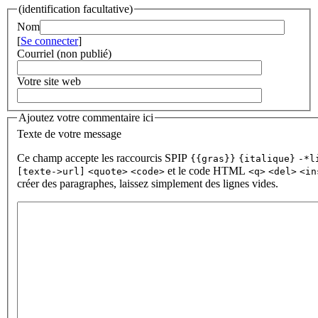
(identification facultative)
Nom
[
Se connecter
]
Courriel (non publié)
Votre site web
Ajoutez votre commentaire ici
Texte de votre message
Ce champ accepte les raccourcis SPIP
{{gras}}
{italique}
-*l
et le code HTML
[texte->url]
<quote>
<code>
<q>
<del>
<in
créer des paragraphes, laissez simplement des lignes vides.