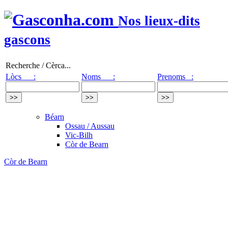
Nos lieux-dits
gascons
Recherche / Cèrca...
Lòcs :
Noms :
Prenoms :
Béarn
Ossau / Aussau
Vic-Bilh
Còr de Bearn
Còr de Bearn