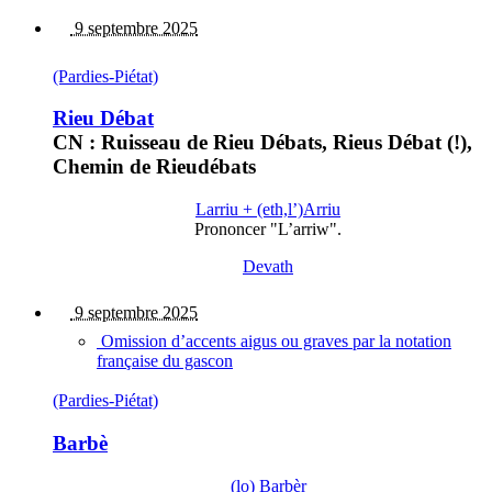
9 septembre 2025
(Pardies-Piétat)
Rieu Débat
CN : Ruisseau de Rieu Débats, Rieus Débat (!),
Chemin de Rieudébats
Larriu + (eth,l’)Arriu
Prononcer "L’arriw".
Devath
9 septembre 2025
Omission d’accents aigus ou graves par la notation
française du gascon
(Pardies-Piétat)
Barbè
(lo) Barbèr