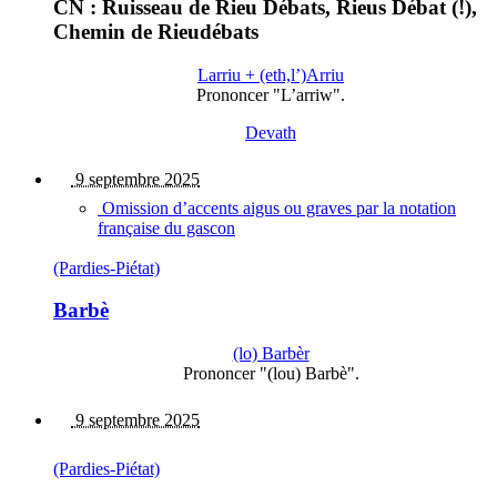
CN : Ruisseau de Rieu Débats, Rieus Débat (!),
Chemin de Rieudébats
Larriu + (eth,l’)Arriu
Prononcer "L’arriw".
Devath
9 septembre 2025
Omission d’accents aigus ou graves par la notation
française du gascon
(Pardies-Piétat)
Barbè
(lo) Barbèr
Prononcer "(lou) Barbè".
9 septembre 2025
(Pardies-Piétat)