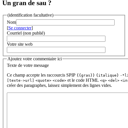
Un gran de sau ?
(identification facultative)
Nom
[
Se connecter
]
Courriel (non publié)
Votre site web
Ajoutez votre commentaire ici
Texte de votre message
Ce champ accepte les raccourcis SPIP
{{gras}}
{italique}
-*l
et le code HTML
[texte->url]
<quote>
<code>
<q>
<del>
<in
créer des paragraphes, laissez simplement des lignes vides.