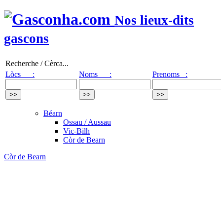
Nos lieux-dits
gascons
Recherche / Cèrca...
Lòcs :
Noms :
Prenoms :
Béarn
Ossau / Aussau
Vic-Bilh
Còr de Bearn
Còr de Bearn