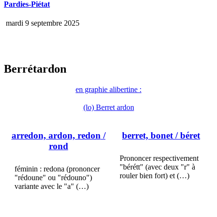
Pardies-Piétat
mardi 9 septembre 2025
Berrétardon
en graphie alibertine :
(lo) Berret ardon
arredon, ardon, redon
/
berret, bonet
/ béret
rond
Prononcer respectivement
"bérétt" (avec deux "r" à
féminin : redona (prononcer
rouler bien fort) et (…)
"rédoune" ou "rédouno")
variante avec le "a" (…)