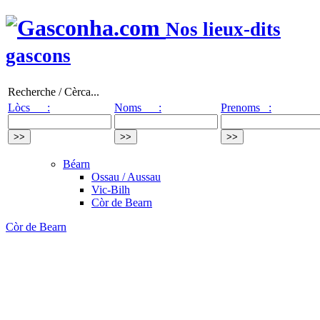
Nos lieux-dits
gascons
Recherche / Cèrca...
Lòcs :
Noms :
Prenoms :
Béarn
Ossau / Aussau
Vic-Bilh
Còr de Bearn
Còr de Bearn