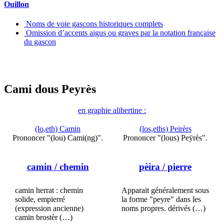
Ouillon
Noms de voie gascons historiques complets
Omission d’accents aigus ou graves par la notation française
du gascon
Cami dous Peyrès
en graphie alibertine :
(lo,eth) Camin
(los,eths) Peirèrs
Prononcer "(lou) Cami(ng)".
Prononcer "(lous) Peÿrès".
camin
/ chemin
pèira
/ pierre
camin herrat : chemin
Apparait généralement sous
solide, empierré
la forme "peyre" dans les
(expression ancienne)
noms propres. dérivés (…)
camin brostèr (…)