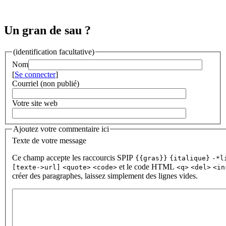
Un gran de sau ?
(identification facultative)
Nom
[
Se connecter
]
Courriel (non publié)
Votre site web
Ajoutez votre commentaire ici
Texte de votre message
Ce champ accepte les raccourcis SPIP
{{gras}}
{italique}
-*l
et le code HTML
[texte->url]
<quote>
<code>
<q>
<del>
<in
créer des paragraphes, laissez simplement des lignes vides.