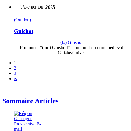
13 septembre 2025
(Ouillon)
Guichot
(lo) Guishòt
Prononcer "(lou) Guishòtt". Diminutif du nom médiéval
Guishe/Guixe.
1
2
3
∞
Sommaire Articles