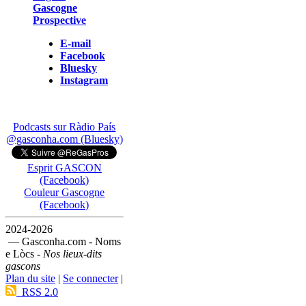
Gascogne
Prospective
E-mail
Facebook
Bluesky
Instagram
Podcasts sur Ràdio País
@gasconha.com (Bluesky)
Esprit GASCON
(Facebook)
Couleur Gascogne
(Facebook)
2024-2026
— Gasconha.com - Noms
e Lòcs -
Nos lieux-dits
gascons
Plan du site
|
Se connecter
|
RSS 2.0