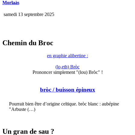
Morlaàs
samedi 13 septembre 2025
Chemin du Broc
en graphie alibertine :
(lo,eth) Bròc
Prononcer simplement "(lou) Bròc" !
bròc
/ buisson épineux
Pourrait bien être d’origine celtique. bròc blanc : aubépine
"Arbuste (…)
Un gran de sau ?