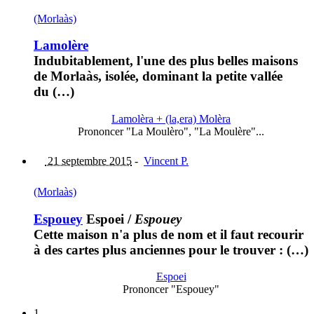
(Morlaàs)
Lamolère
Indubitablement, l'une des plus belles maisons
de Morlaàs, isolée, dominant la petite vallée
du (…)
Lamolèra + (la,era) Molèra
Prononcer "La Moulèro", "La Moulère"...
21 septembre 2015
-
Vincent P.
(Morlaàs)
Espouey
Espoei
/
Espouey
Cette maison n'a plus de nom et il faut recourir
à des cartes plus anciennes pour le trouver : (…)
Espoei
Prononcer "Espouey"
1