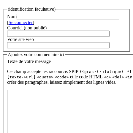
(identification facultative)
Nom
[
Se connecter
]
Courriel (non publié)
Votre site web
Ajoutez votre commentaire ici
Texte de votre message
Ce champ accepte les raccourcis SPIP
{{gras}}
{italique}
-*l
et le code HTML
[texte->url]
<quote>
<code>
<q>
<del>
<in
créer des paragraphes, laissez simplement des lignes vides.