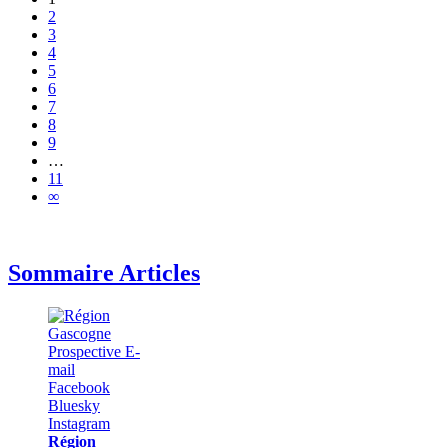
2
3
4
5
6
7
8
9
…
11
∞
Sommaire Articles
Région