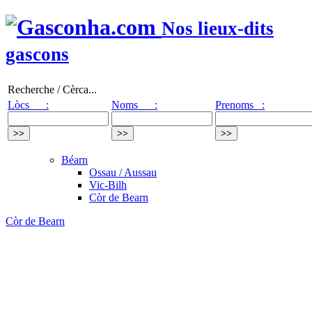
Nos lieux-dits
gascons
Recherche / Cèrca...
Lòcs :
Noms :
Prenoms :
Béarn
Ossau / Aussau
Vic-Bilh
Còr de Bearn
Còr de Bearn