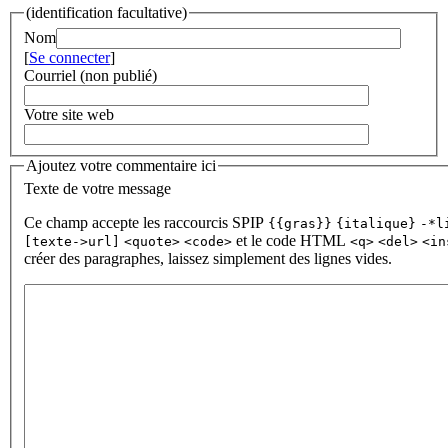
(identification facultative)
Nom
[
Se connecter
]
Courriel (non publié)
Votre site web
Ajoutez votre commentaire ici
Texte de votre message
Ce champ accepte les raccourcis SPIP
{{gras}}
{italique}
-*l
et le code HTML
[texte->url]
<quote>
<code>
<q>
<del>
<in
créer des paragraphes, laissez simplement des lignes vides.