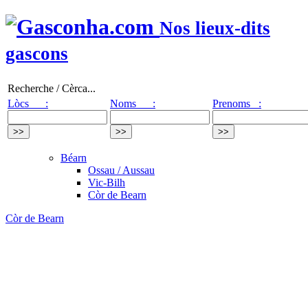
Nos lieux-dits
gascons
Recherche / Cèrca...
Lòcs :
Noms :
Prenoms :
Béarn
Ossau / Aussau
Vic-Bilh
Còr de Bearn
Còr de Bearn