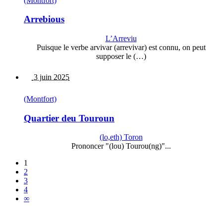
(Montfort)
Arrebious
L’Arreviu
Puisque le verbe arvivar (arrevivar) est connu, on peut
supposer le (…)
3 juin 2025
(Montfort)
Quartier deu Touroun
(lo,eth) Toron
Prononcer "(lou) Tourou(ng)"...
1
2
3
4
∞