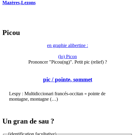
Mazères-Lezons
Picou
en graphie alibertine :
(lo) Picon
Prononcer "Picou(ng)". Petit pic (relief) ?
pic
/ pointe, sommet
Lespy : Multidiccionari francés-occitan « pointe de
montagne, montagne (…)
Un gran de sau ?
(identification facultative)