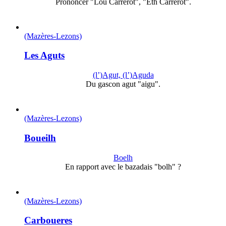
Prononcer "Lou Carreròt", "Eth Carreròt".
(Mazères-Lezons)
Les Aguts
(l’)Agut, (l’)Aguda
Du gascon agut "aigu".
(Mazères-Lezons)
Boueilh
Boelh
En rapport avec le bazadais "bolh" ?
(Mazères-Lezons)
Carboueres