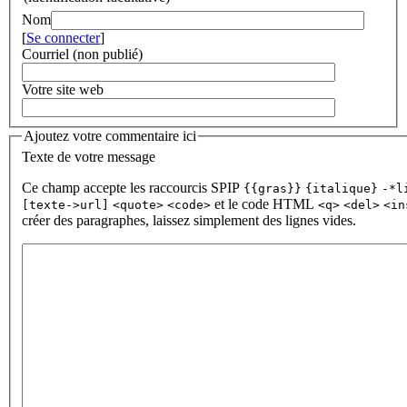
Nom
[
Se connecter
]
Courriel (non publié)
Votre site web
Ajoutez votre commentaire ici
Texte de votre message
Ce champ accepte les raccourcis SPIP
{{gras}}
{italique}
-*l
et le code HTML
[texte->url]
<quote>
<code>
<q>
<del>
<in
créer des paragraphes, laissez simplement des lignes vides.