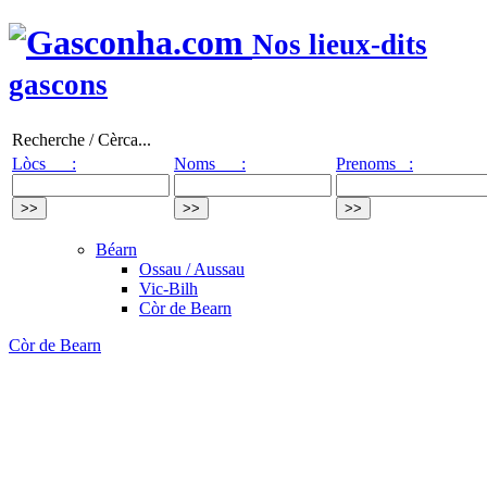
Nos lieux-dits
gascons
Recherche / Cèrca...
Lòcs :
Noms :
Prenoms :
Béarn
Ossau / Aussau
Vic-Bilh
Còr de Bearn
Còr de Bearn