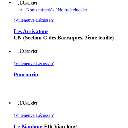
10 janvier
Noms misteriós / Noms à élucider
(Villeneuve-Lécussan)
Les Arrivatous
CN (Section C des Barraques, 3ème feuille)
10 janvier
(Villeneuve-Lécussan)
Poucourin
10 janvier
(Villeneuve-Lécussan)
Le Biaulong
Eth Viau long