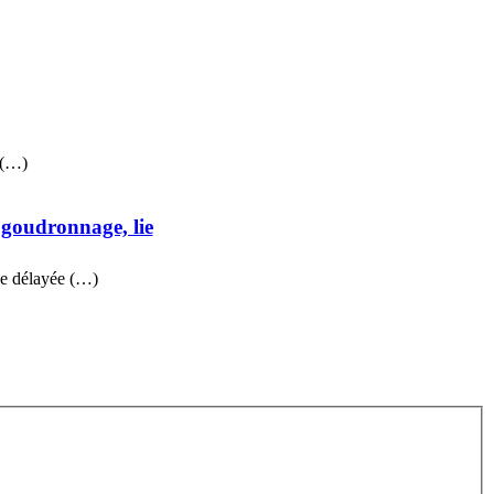
 (…)
 goudronnage, lie
che délayée (…)