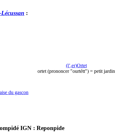
e-Lécussan
:
(l’,er)Ortet
ortet (prononcer "ourtétt") = petit jardin
çaise du gascon
epompidé IGN : Reponpide