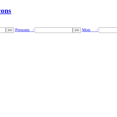
cons
Prenoms :
Mots :