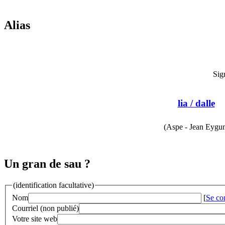
Alias
Sig
lia
/ dalle
(Aspe - Jean Eygu
Un gran de sau ?
(identification facultative)
Nom
[
Se co
Courriel (non publié)
Votre site web