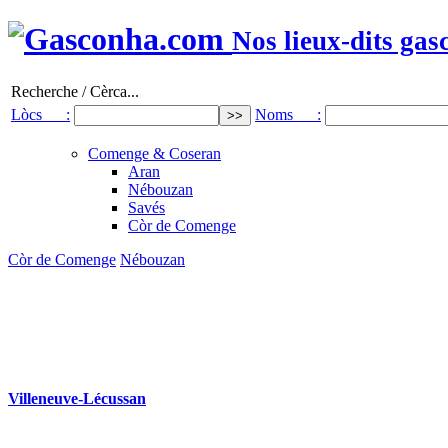
Nos lieux-dits gas
Recherche / Cèrca...
Lòcs :
Noms :
Comenge & Coseran
Aran
Nébouzan
Savés
Còr de Comenge
Còr de Comenge
Nébouzan
Villeneuve-Lécussan