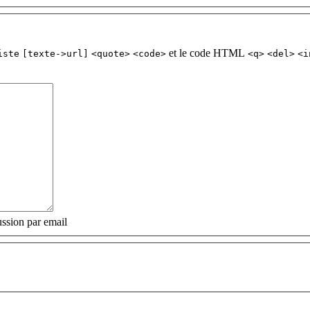
et le code HTML
iste
[texte->url]
<quote>
<code>
<q>
<del>
<i
ssion par email