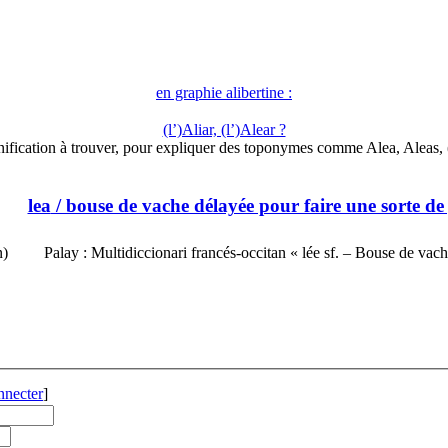
en graphie alibertine :
(l’)Aliar, (l’)Alear ?
nification à trouver, pour expliquer des toponymes comme Alea, Aleas,
lea
/ bouse de vache délayée pour faire une sorte de
n)
Palay : Multidiccionari francés-occitan « lée sf. – Bouse de va
nnecter
]