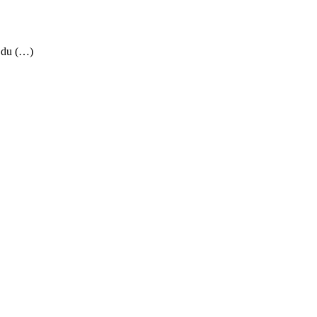
 du (…)