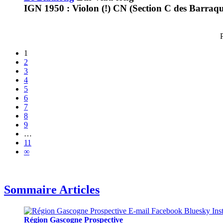
IGN 1950 : Violon (!) CN (Section C des Barraque
1
2
3
4
5
6
7
8
9
…
11
∞
Sommaire Articles
Région Gascogne Prospective