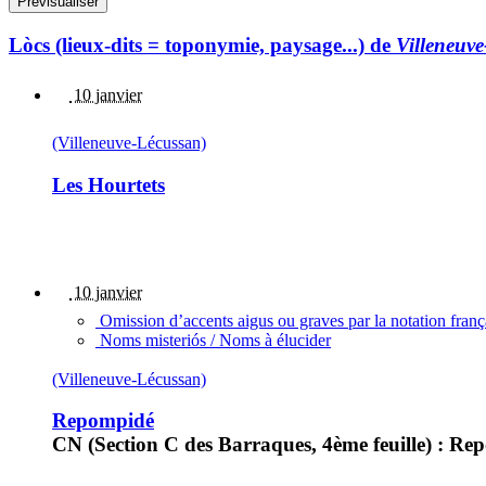
Lòcs (lieux-dits = toponymie, paysage...) de
Villeneuv
10 janvier
(Villeneuve-Lécussan)
Les Hourtets
10 janvier
Omission d’accents aigus ou graves par la notation fran
Noms misteriós / Noms à élucider
(Villeneuve-Lécussan)
Repompidé
CN (Section C des Barraques, 4ème feuille) : R