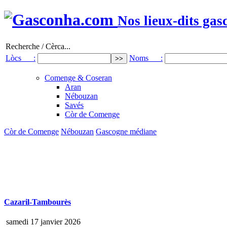
Nos lieux-dits gas
Recherche / Cèrca...
Lòcs :
Noms :
Comenge & Coseran
Aran
Nébouzan
Savés
Còr de Comenge
Còr de Comenge
Nébouzan
Gascogne médiane
Cazaril-Tambourès
samedi 17 janvier 2026