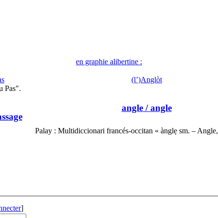
en graphie alibertine :
as
(l’)Anglòt
u Pas".
angle
/ angle
assage
Palay : Multidiccionari francés-occitan « ànglẹ sm. – Angle
.
nnecter
]