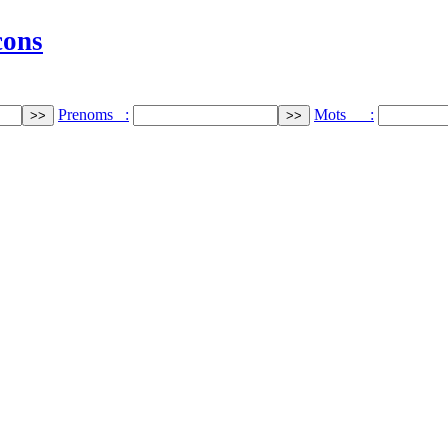
cons
Prenoms :
Mots :