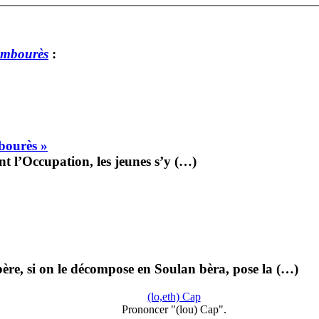
ambourès
:
bourès »
ant l’Occupation, les jeunes s’y (…)
ère, si on le décompose en Soulan bèra, pose la (…)
(lo,eth) Cap
Prononcer "(lou) Cap".