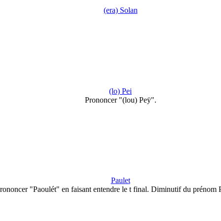
(era) Solan
(lo) Pei
Prononcer "(lou) Peÿ".
Paulet
rononcer "Paoulét" en faisant entendre le t final. Diminutif du prénom