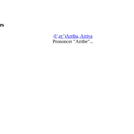
es
(l’,er’)Arriba, Arriva
Prononcer "Arribe"...