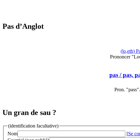
Pas d’Anglot
(lo,eth) P
Prononcer "Lo
pas
/ pas, p
Pron. "pass"
Un gran de sau ?
(identification facultative)
Nom
[
Se co