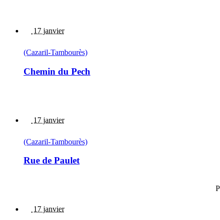
17 janvier
(Cazaril-Tambourès)
Chemin du Pech
17 janvier
(Cazaril-Tambourès)
Rue de Paulet
P
17 janvier