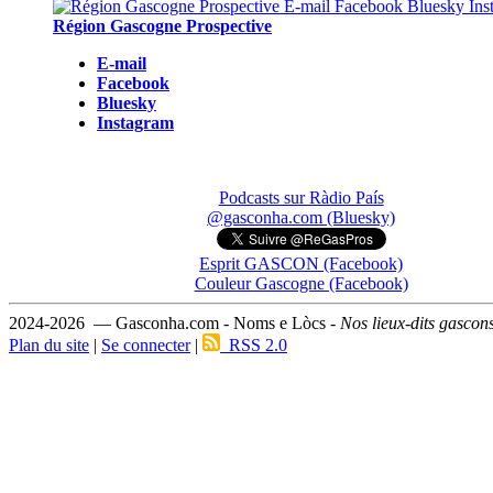
Région Gascogne Prospective
E-mail
Facebook
Bluesky
Instagram
Podcasts sur Ràdio País
@gasconha.com (Bluesky)
Esprit GASCON (Facebook)
Couleur Gascogne (Facebook)
2024-2026 — Gasconha.com - Noms e Lòcs -
Nos lieux-dits gascon
Plan du site
|
Se connecter
|
RSS 2.0