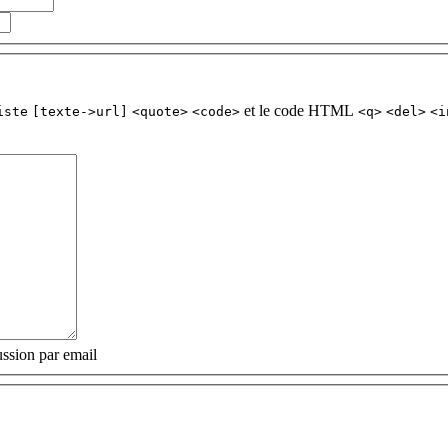
et le code HTML
iste
[texte->url]
<quote>
<code>
<q>
<del>
<i
ssion par email