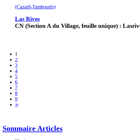
(Cazaril-Tambourès)
Las Rives
CN (Section A du Village, feuille unique) : Lasriv
1
2
3
4
5
6
7
8
9
∞
Sommaire Articles