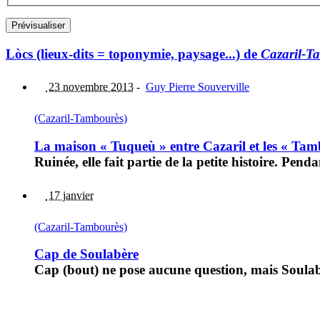
Lòcs (lieux-dits = toponymie, paysage...) de
Cazaril-T
23 novembre 2013
-
Guy Pierre Souverville
(Cazaril-Tambourès)
La maison « Tuqueù » entre Cazaril et les « Tam
Ruinée, elle fait partie de la petite histoire. Pend
17 janvier
(Cazaril-Tambourès)
Cap de Soulabère
Cap (bout) ne pose aucune question, mais Soulab